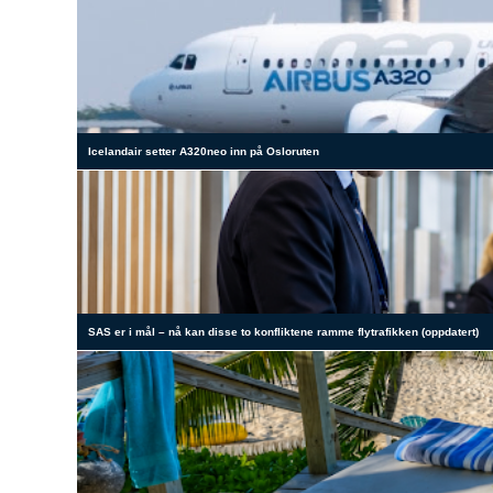
Icelandair setter A320neo inn på Osloruten
SAS er i mål – nå kan disse to konfliktene ramme flytrafikken (oppdatert)