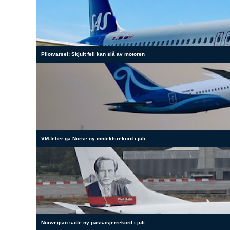
Pilotvarsel: Skjult feil kan slå av motoren
VM-feber ga Norse ny inntektsrekord i juli
Norwegian satte ny passasjerrekord i juli