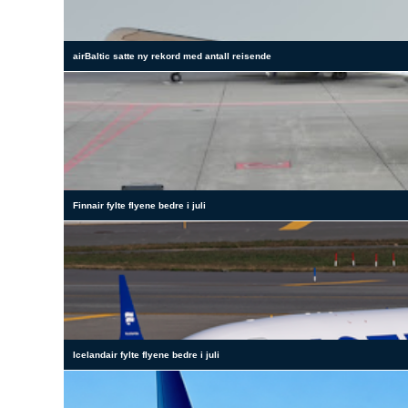
airBaltic satte ny rekord med antall reisende
Finnair fylte flyene bedre i juli
Icelandair fylte flyene bedre i juli