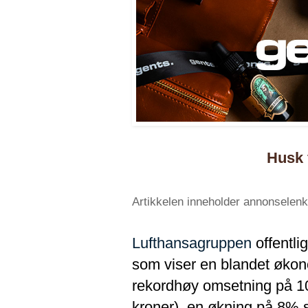
Husk 
Artikkelen inneholder annonselenke
Lufthansagruppen
offentlig
som viser en blandet øko
rekordhøy omsetning på 10,
kroner), en økning på 8% 