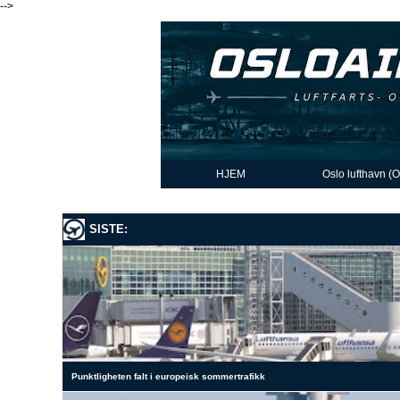
-->
HJEM
Oslo lufthavn (
SISTE:
Punktligheten falt i europeisk sommertrafikk