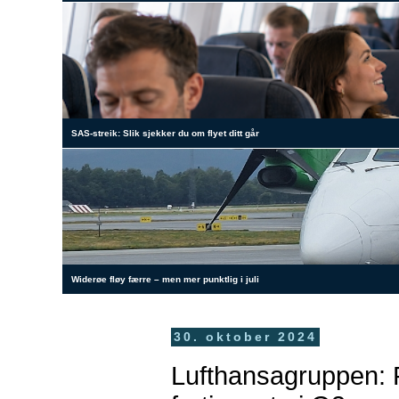
SAS-streik: Slik sjekker du om flyet ditt går
Widerøe fløy færre – men mer punktlig i juli
30. oktober 2024
Lufthansagruppen: 