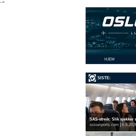
-->
HJEM
SISTE:
SAS-streik: Slik sjekker 
osloairports.com
|
6.8.202