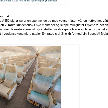
 Business Class hos andre flyselskaper 📷 Emirates
tepunkt
e A350 signaliserer en spennende tid med vekst i flåten vår og nettverket vår
tet kan vi møte kundebehov i nye markeder og skape muligheter i byene vi betj
en over de neste årene vil også støtte flyselskapets bredere planer om å bidra 
nkt i verdensøkonomien, uttaler Emirates-sjef Sheikh Ahmed bin Saeed Al Mak