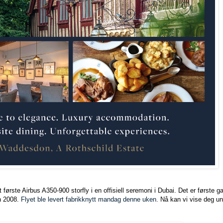
 første Airbus A350-900 storfly i en offisiell seremoni i Dubai. Det er første g
en 2008.
Flyet ble levert fabrikknytt mandag denne uken.
Nå kan vi vise deg uni