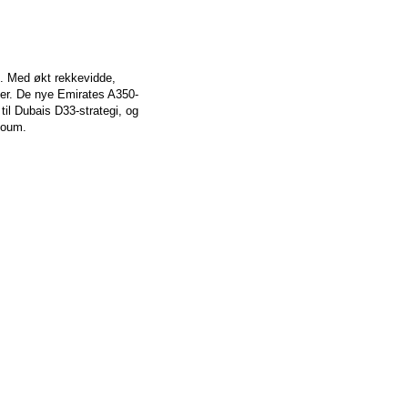
t. Med økt rekkevidde,
ener. De nye Emirates A350-
til Dubais D33-strategi, og
toum.