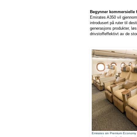
Begynner kommersielle f
Emirates A350 vil gjennomfø
introdusert på ruter til d
generasjons produkter, lø
drivstoffeffektivt av de s
Emirates sin Premium Economy Cl