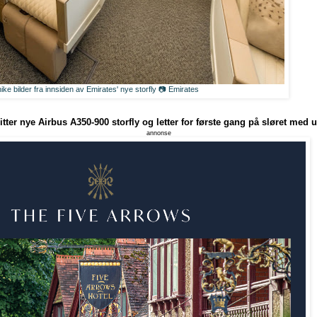
ike bilder fra innsiden av Emirates' nye storfly 📷 Emirates
tter nye Airbus A350-900 storfly og letter for første gang på sløret med u
annonse