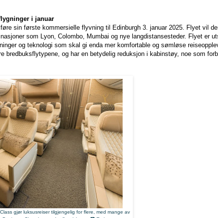
lygninger i januar
re sin første kommersielle flyvning til Edinburgh 3. januar 2025. Flyet vil der
estinasjoner som Lyon, Colombo, Mumbai og nye langdistansesteder. Flyet er u
sninger og teknologi som skal gi enda mer komfortable og sømløse reiseopple
tore bredbuksflytypene, og har en betydelig reduksjon i kabinstøy, noe som fo
ass gjør luksusreiser tilgjengelig for flere, med mange av