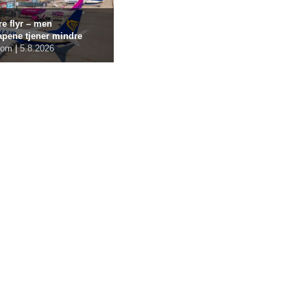
re flyr – men
apene tjener mindre
com
|
5.8.2026