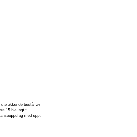
om utelukkende består av
 15 ble lagt til i
stanseoppdrag med opptil