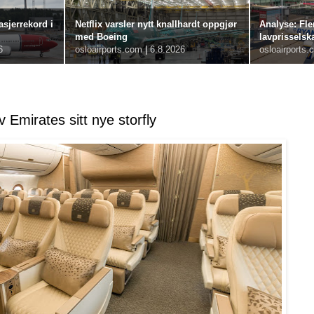
sjerrekord i
Netflix varsler nytt knallhardt oppgjør
Analyse: Fle
med Boeing
lavprisselsk
6
osloairports.com
|
6.8.2026
osloairports.
v Emirates sitt nye storfly