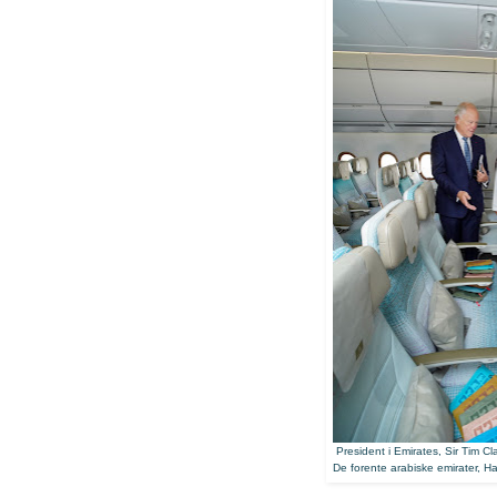
President i Emirates, Sir Tim Cl
De forente arabiske emirater, H