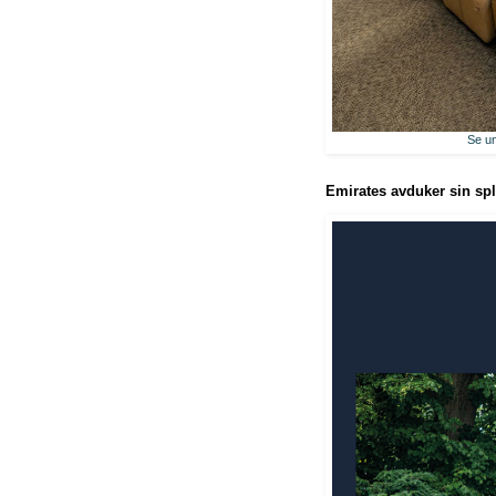
Se un
Emirates avduker sin spli