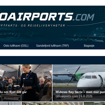
Oslo lufthavn (OSL)
Sandefjord lufthavn (TRF)
Bagasje
du om flyet ditt går
Widerøe fløy færre – men mer punkt
6
osloairports.com
|
6.8.2026