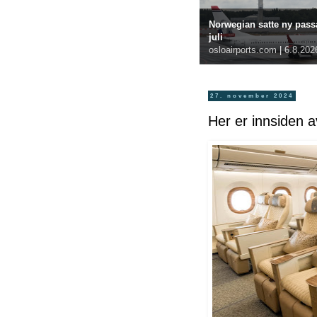
Norwegian satte ny passa
juli
osloairports.com
|
6.8.202
27. november 2024
Her er innsiden a