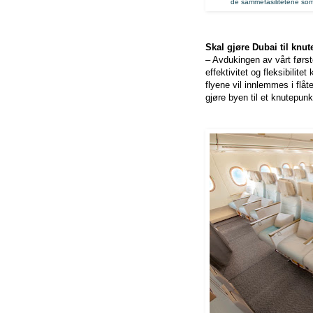
de sammefasilitetene som
Skal gjøre Dubai til knu
– Avdukingen av vårt først
effektivitet og fleksibili
flyene vil innlemmes i flåt
gjøre byen til et knutepu