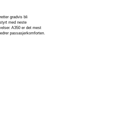
etter gradvis bli
tstyrt med neste
velser. A350 er det mest
rbedrer passasjerkomforten.