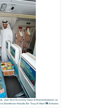
ark, viser frem Economy Class til finansministeren av
ans Eksellense Abdulla Bin Touq Al Marri 📷 Emirates