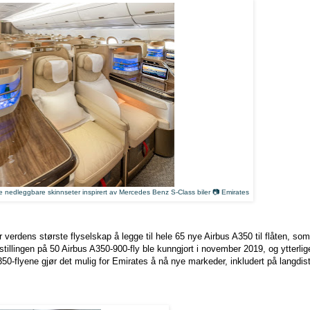
e nedleggbare skinnseter inspirert av Mercedes Benz S-Class biler 📷 Emirates
r verdens største flyselskap å legge til hele 65 nye Airbus A350 til flåten, s
tillingen på 50 Airbus A350-900-fly ble kunngjort i november 2019, og ytterligere
0-flyene gjør det mulig for Emirates å nå nye markeder, inkludert på langdi