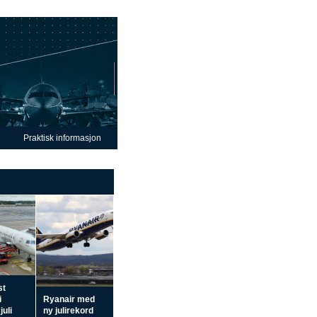
Praktisk informasjon
st
i
Ryanair med
juli
ny julirekord