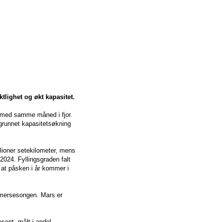
lighet og økt kapasitet.
t med samme måned i fjor.
 grunnet kapasitetsøkning
lioner setekilometer, mens
2024. Fyllingsgraden falt
 at påsken i år kommer i
ommersesongen. Mars er
sent, målt i andel