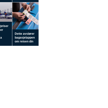
fpriser
ker
Dette avslører
sa
bagasjelappen
om reisen din