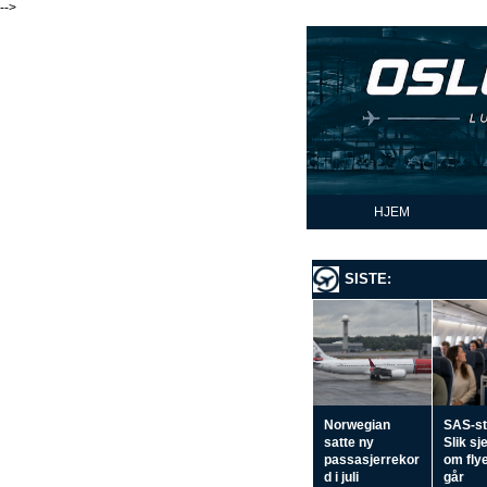
-->
HJEM
SISTE:
Norwegian
SAS-st
satte ny
Slik sj
passasjerrekor
om flye
d i juli
går