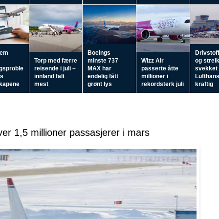
fem
Boeings
Drivstof
Torp med færre
minste 737
Wizz Air
og strei
ngsproble
reisende i juli –
MAX har
passerte åtte
svekket
os
innland falt
endelig fått
millioner i
Lufthan
skapene
mest
grønt lys
rekordsterk juli
kraftig
er 1,5 millioner passasjerer i mars