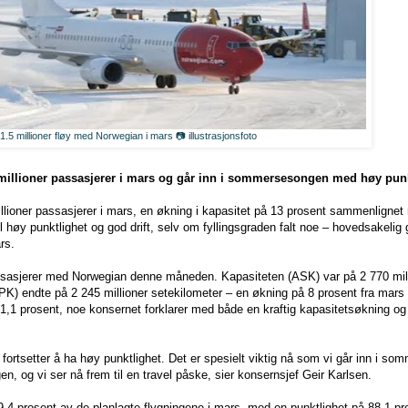
1.5 millioner fløy med Norwegian i mars 📷 illustrasjonsfoto
millioner passasjerer i mars og går inn i sommersesongen med høy punkt
illioner passasjerer i mars, en økning i kapasitet på 13 prosent sammenligne
il høy punktlighet og god drift, selv om fyllingsgraden falt noe – hovedsakelig
ars.
assasjerer med Norwegian denne måneden. Kapasiteten (ASK) var på 2 770 mil
RPK) endte på 2 245 millioner setekilometer – en økning på 8 prosent fra mars 
1,1 prosent, noe konsernet forklarer med både en kraftig kapasitetsøkning og
 fortsetter å ha høy punktlighet. Det er spesielt viktig nå som vi går inn i s
n, og vi ser nå frem til en travel påske, sier konsernsjef Geir Karlsen.
4 prosent av de planlagte flygningene i mars, med en punktlighet på 88,1 pro