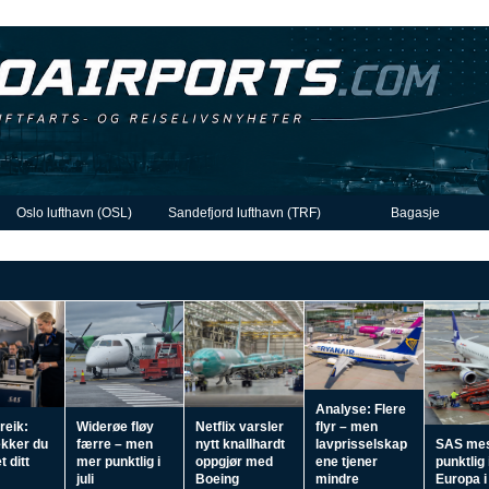
Oslo lufthavn (OSL)
Sandefjord lufthavn (TRF)
Bagasje
Analyse: Flere
reik:
Widerøe fløy
Netflix varsler
flyr – men
ekker du
færre – men
nytt knallhardt
lavprisselskap
SAS me
t ditt
mer punktlig i
oppgjør med
ene tjener
punktlig 
juli
Boeing
mindre
Europa i 