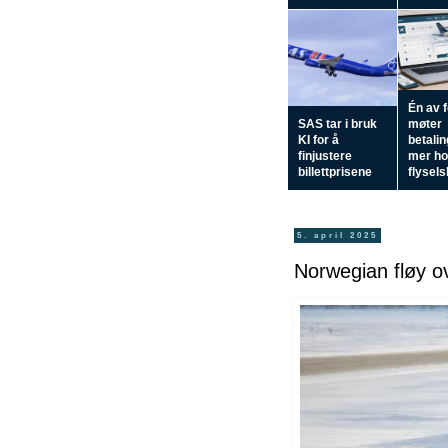
Én av 
SAS tar i bruk
møter
KI for å
betali
finjustere
mer h
billettprisene
flysel
5. april 2025
Norwegian fløy ov