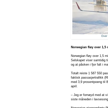
Over 
Norwegian fløy over 1,5 
Norwegian fløy over 1,5 m
Selskapet viser samtidig t
og at påsken i fjor falt i m
Totalt reiste 1 587 550 p
faktisk passasjertrafikk (
med 3,9 prosentpoeng til 8
april.
– Jeg er fornøyd med at vi
siste måneden i lavsesonge
Norwegian gjennomførte 99,