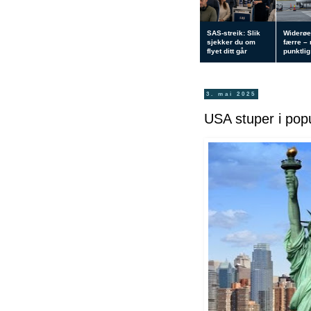
SAS-streik: Slik
Widerøe
sjekker du om
færre –
flyet ditt går
punktlig 
3. mai 2025
USA stuper i popu