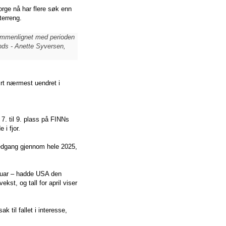
Norge nå har flere søk enn
terreng.
sammenlignet med perioden
ands - Anette Syversen,
ært nærmest uendret i
7. til 9. plass på FINNs
i fjor.
 nedgang gjennom hele 2025,
bruar – hadde USA den
st, og tall for april viser
 til fallet i interesse,