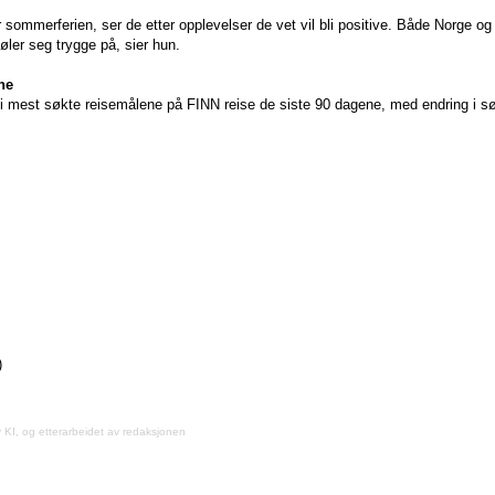
sommerferien, ser de etter opplevelser de vet vil bli positive. Både Norge o
øler seg trygge på, sier hun.
ne
 ti mest søkte reisemålene på FINN reise de siste 90 dagene, med endring i
)
v KI, og etterarbeidet av redaksjonen