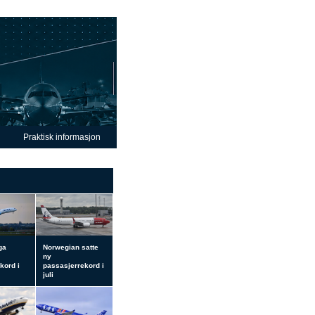
Praktisk informasjon
ga
Norwegian satte
ny
kord i
passasjerrekord i
juli