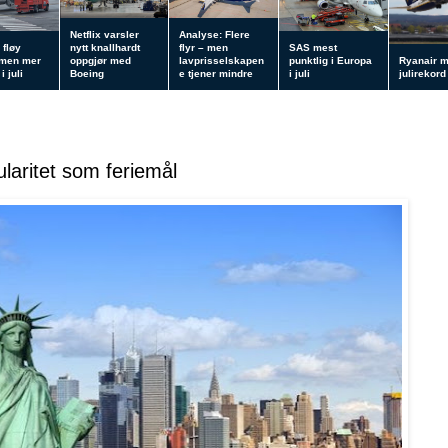
Netflix varsler
Analyse: Flere
 fløy
nytt knallhardt
flyr – men
SAS mest
 men mer
oppgjør med
lavprisselskapen
punktlig i Europa
Ryanair 
i juli
Boeing
e tjener mindre
i juli
julirekord
laritet som feriemål