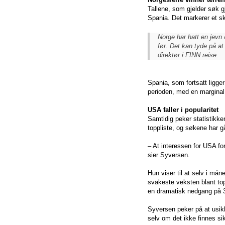
Tallene, som gjelder søk gj
Spania. Det markerer et ski
Norge har hatt en jevn
før. Det kan tyde på at
direktør i FINN reise.
Spania, som fortsatt ligger
perioden, med en marginal
USA faller i popularitet
Samtidig peker statistikke
toppliste, og søkene har 
– At interessen for USA fo
sier Syversen.
Hun viser til at selv i må
svakeste veksten blant top
en dramatisk nedgang på 38
Syversen peker på at usikke
selv om det ikke finnes sik