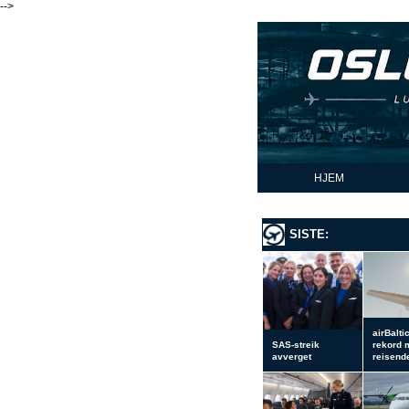
-->
HJEM
SISTE:
airBalti
SAS-streik
rekord 
avverget
reisend