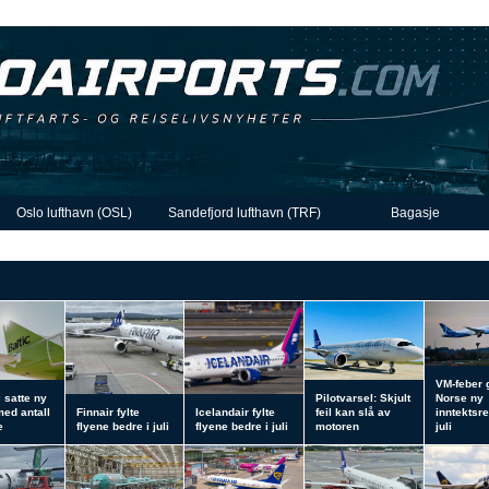
Oslo lufthavn (OSL)
Sandefjord lufthavn (TRF)
Bagasje
VM-feber 
c satte ny
Pilotvarsel: Skjult
Norse ny
med antall
Finnair fylte
Icelandair fylte
feil kan slå av
inntektsre
e
flyene bedre i juli
flyene bedre i juli
motoren
juli