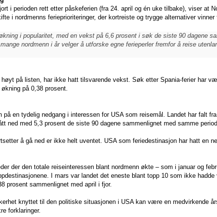
ort i perioden rett etter påskeferien (fra 24. april og én uke tilbake), viser at 
fte i nordmenns ferieprioriteringer, der kortreiste og trygge alternativer vinner 
 økning i popularitet, med en vekst på 6,6 prosent i søk de siste 90 dagene 
 mange nordmenn i år velger å utforske egne ferieperler fremfor å reise utenl
 høyt på listen, har ikke hatt tilsvarende vekst. Søk etter Spania-ferier har v
 økning på 0,38 prosent.
n på en tydelig nedgang i interessen for USA som reisemål. Landet har falt fra 
gått ned med 5,3 prosent de siste 90 dagene sammenlignet med samme periode 
rtsetter å gå ned er ikke helt uventet. USA som feriedestinasjon har hatt en
neder der den totale reiseinteressen blant nordmenn økte – som i januar og fe
pdestinasjonene. I mars var landet det eneste blant topp 10 som ikke hadde vek
 prosent sammenlignet med april i fjor.
rhet knyttet til den politiske situasjonen i USA kan være en medvirkende årsak
re forklaringer.