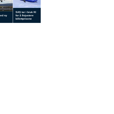
SAS tar i bruk KI
med ny
for å finjustere
billettprisene