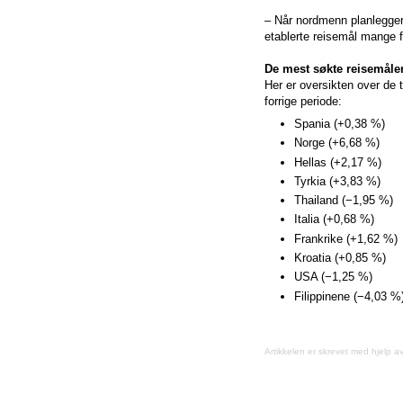
– Når nordmenn planlegger 
etablerte reisemål mange f
De mest søkte reisemåle
Her er oversikten over de
forrige periode:
Spania (+0,38 %)
Norge (+6,68 %)
Hellas (+2,17 %)
Tyrkia (+3,83 %)
Thailand (−1,95 %)
Italia (+0,68 %)
Frankrike (+1,62 %)
Kroatia (+0,85 %)
USA (−1,25 %)
Filippinene (−4,03 %
Artikkelen er skrevet med hjelp a