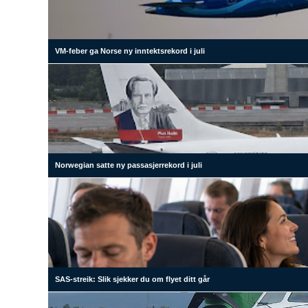
VM-feber ga Norse ny inntektsrekord i juli
Norwegian satte ny passasjerrekord i juli
SAS-streik: Slik sjekker du om flyet ditt går