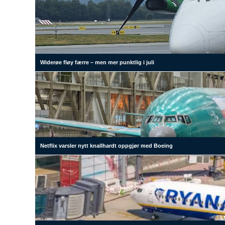
Widerøe fløy færre – men mer punktlig i juli
Netflix varsler nytt knallhardt oppgjør med Boeing