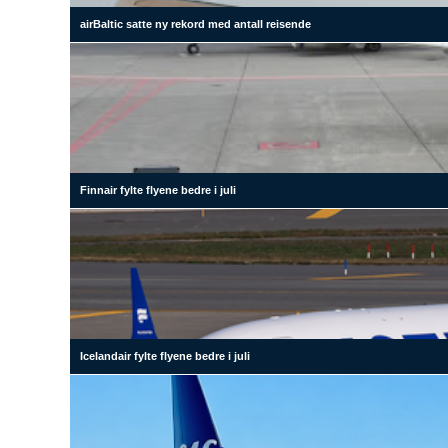
airBaltic satte ny rekord med antall reisende
Finnair fylte flyene bedre i juli
Icelandair fylte flyene bedre i juli