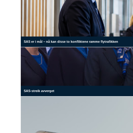
SAS er i mål – nå kan disse to konfliktene ramme flytrafikken
SAS-streik avverget