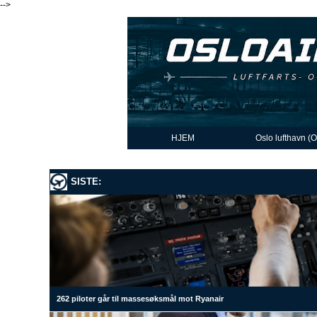
-->
HJEM
Oslo lufthavn (
SISTE:
262 piloter går til massesøksmål mot Ryanair