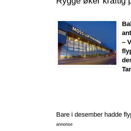
Rygge øker kraftig 
Bak
an
– V
fly
de
Tan
Bare i desember hadde fly
annonse