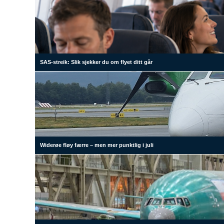
SAS-streik: Slik sjekker du om flyet ditt går
Widerøe fløy færre – men mer punktlig i juli