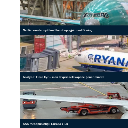
Netflix varsler nytt knallhardt oppgjør med Boeing
Analyse: Flere flyr – men lavprisselskapene tjener mindre
SAS mest punktlig i Europa i juli