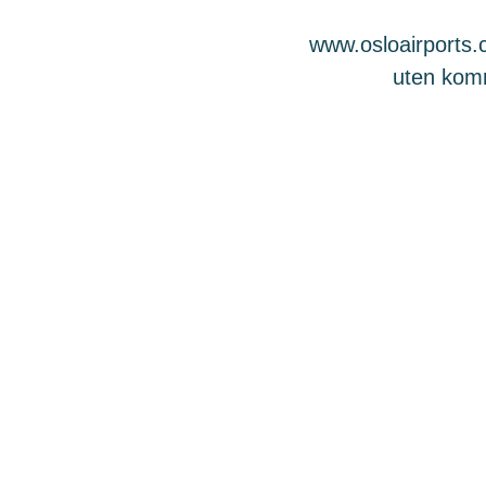
www.osloairports.c
uten komme