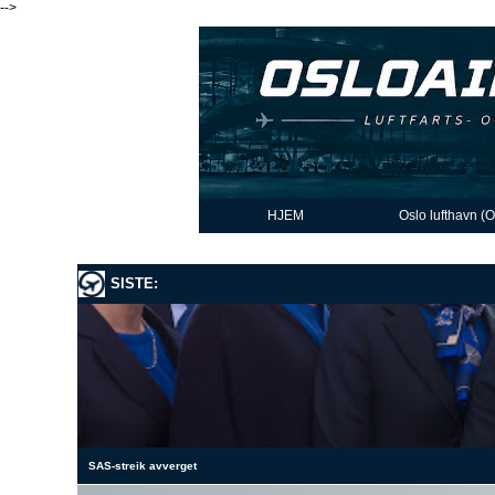
-->
HJEM
Oslo lufthavn (
SISTE:
SAS-streik avverget