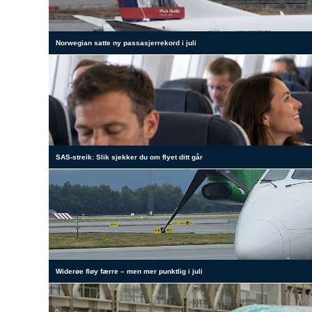
Norwegian satte ny passasjerrekord i juli
SAS-streik: Slik sjekker du om flyet ditt går
Widerøe fløy færre – men mer punktlig i juli