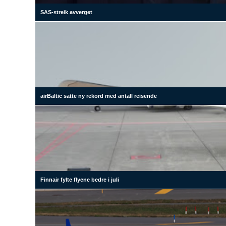
SAS-streik avverget
airBaltic satte ny rekord med antall reisende
Finnair fylte flyene bedre i juli