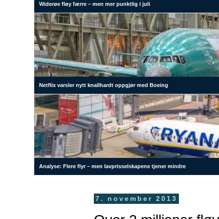
Widerøe fløy færre – men mer punktlig i juli
Netflix varsler nytt knallhardt oppgjør med Boeing
Analyse: Flere flyr – men lavprisselskapene tjener mindre
7. november 2013