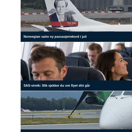
Norwegian satte ny passasjerrekord i juli
SAS-streik: Slik sjekker du om flyet ditt går