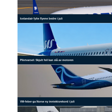
Icelandair fylte flyene bedre i juli
Pilotvarsel: Skjult feil kan slå av motoren
VM-feber ga Norse ny inntektsrekord i juli