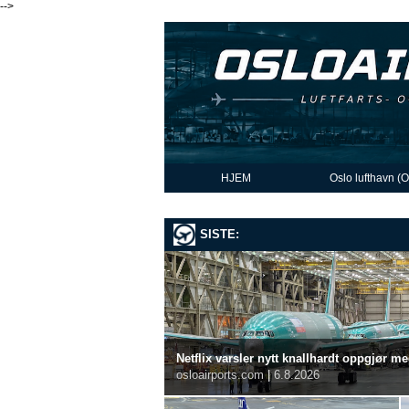
-->
HJEM
Oslo lufthavn (
SISTE:
Netflix varsler nytt knallhardt oppgjør m
osloairports.com
|
6.8.2026