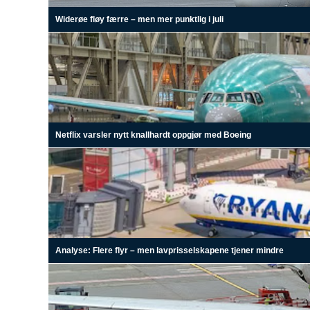
Widerøe fløy færre – men mer punktlig i juli
Netflix varsler nytt knallhardt oppgjør med Boeing
Analyse: Flere flyr – men lavprisselskapene tjener mindre