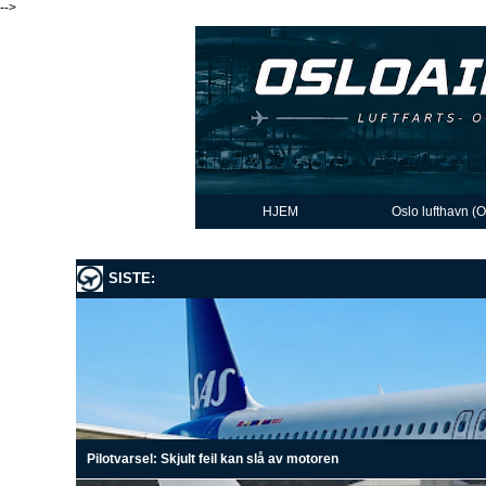
-->
HJEM
Oslo lufthavn (
SISTE:
Pilotvarsel: Skjult feil kan slå av motoren