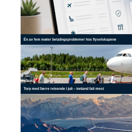
Én av fem møter betalingsproblemer hos flyselskapene
Torp med færre reisende i juli – innland falt mest