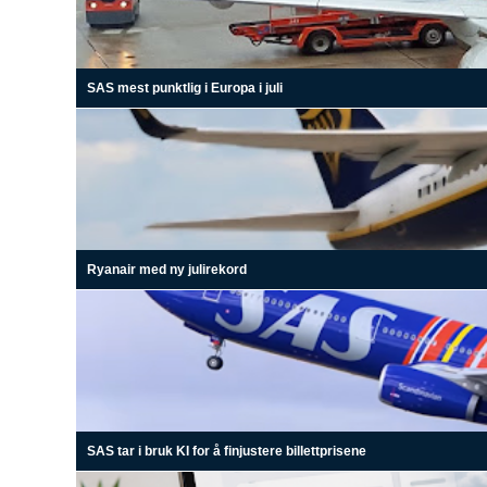
SAS mest punktlig i Europa i juli
Ryanair med ny julirekord
SAS tar i bruk KI for å finjustere billettprisene