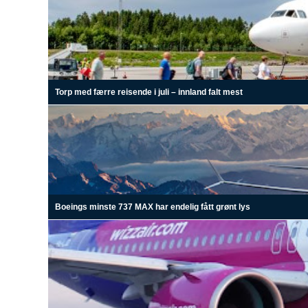
Torp med færre reisende i juli – innland falt mest
Boeings minste 737 MAX har endelig fått grønt lys