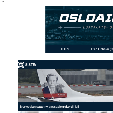
-->
HJEM
Oslo lufthavn (
SISTE:
Norwegian satte ny passasjerrekord i juli