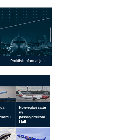
Praktisk informasjon
 ga
Norwegian satte
ny
ekord i
passasjerrekord
i juli