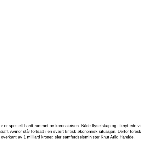
nor er spesielt hardt rammet av koronakrisen. Både flyselskap og tilknyttede v
raff. Avinor står fortsatt i en svært kritisk økonomisk situasjon. Derfor foreslå
 i overkant av 1 milliard kroner, sier samferdselsminister Knut Arild Hareide.