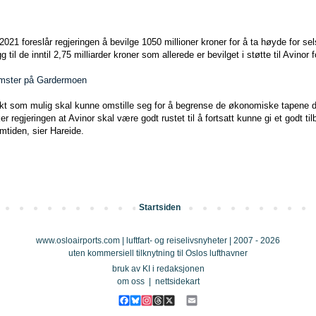
 2021 foreslår regjeringen å bevilge 1050 millioner kroner for å ta høyde for s
 til de inntil 2,75 milliarder kroner som allerede er bevilget i støtte til Avinor f
mster på Gardermoen
askt som mulig skal kunne omstille seg for å begrense de økonomiske tapene d
regjeringen at Avinor skal være godt rustet til å fortsatt kunne gi et godt til
mtiden, sier Hareide.
Startsiden
www.osloairports.com | luftfart- og reiselivsnyheter | 2007 - 2026
uten kommersiell tilknytning til Oslos lufthavner
bruk av KI i redaksjonen
om oss
|
nettsidekart
F
B
I
T
X
E