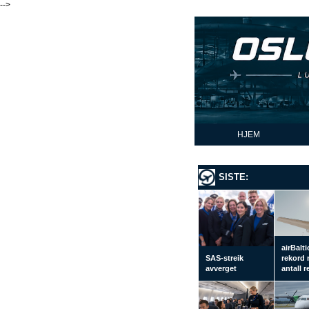
-->
HJEM
SISTE:
airBalti
SAS-streik
rekord
avverget
antall 