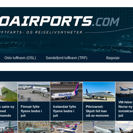
Oslo lufthavn (OSL)
Sandefjord lufthavn (TRF)
Bagasje
VM-feber
c satte ny
Finnair fylte
Icelandair fylte
Pilotvarsel:
Norse ny
 med
flyene bedre i
flyene bedre i
Skjult feil kan
inntektsr
reisende
juli
juli
slå av motoren
juli