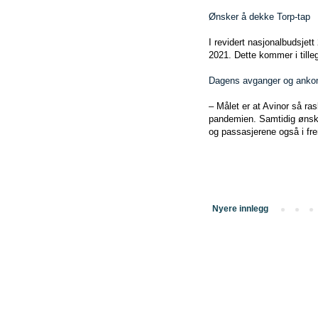
Ønsker å dekke Torp-tap
I revidert nasjonalbudsjett
2021. Dette kommer i tillegg
Dagens avganger og anko
– Målet er at Avinor så r
pandemien. Samtidig ønsker 
og passasjerene også i fre
Nyere innlegg