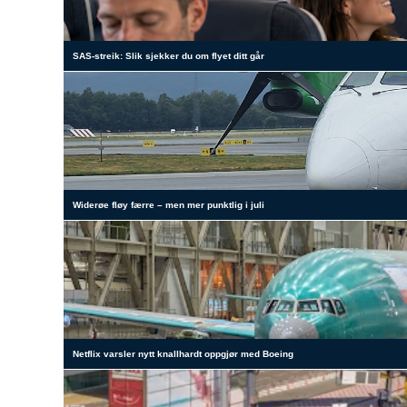
SAS-streik: Slik sjekker du om flyet ditt går
Widerøe fløy færre – men mer punktlig i juli
Netflix varsler nytt knallhardt oppgjør med Boeing