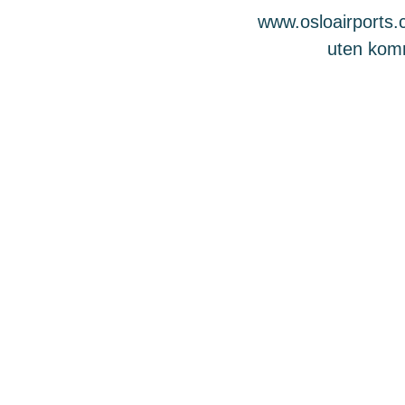
www.osloairports.c
uten komme