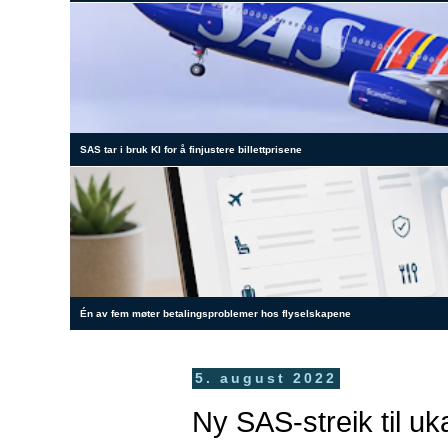
SAS tar i bruk KI for å finjustere billettprisene
Én av fem møter betalingsproblemer hos flyselskapene
5. august 2022
Ny SAS-streik til uk