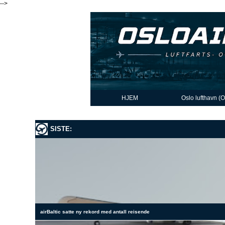
-->
HJEM
Oslo lufthavn (
SISTE:
airBaltic satte ny rekord med antall reisende