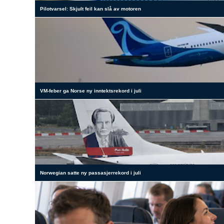
Pilotvarsel: Skjult feil kan slå av motoren
VM-feber ga Norse ny inntektsrekord i juli
Norwegian satte ny passasjerrekord i juli