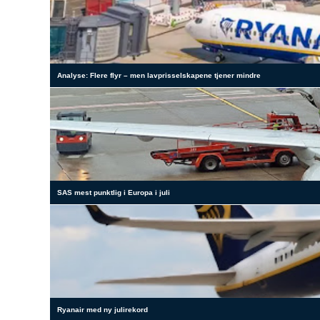
Analyse: Flere flyr – men lavprisselskapene tjener mindre
SAS mest punktlig i Europa i juli
Ryanair med ny julirekord