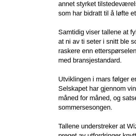
annet styrket tilstedevære
som har bidratt til å løfte 
Samtidig viser tallene at f
at ni av ti seter i snitt b
raskere enn etterspørsele
med bransjestandard.
Utviklingen i mars følger e
Selskapet har gjennom vint
måned for måned, og satser
sommersesongen.
Tallene understreker at Wiz
preget av utfordringer knytt