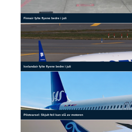
Finnair fylte flyene bedre i juli
Icelandair fylte flyene bedre i juli
Pilotvarsel: Skjult feil kan slå av motoren