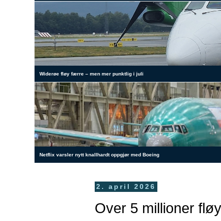
Widerøe fløy færre – men mer punktlig i juli
Netflix varsler nytt knallhardt oppgjør med Boeing
2. april 2026
Over 5 millioner flø