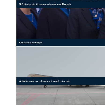
262 piloter går til massesøksmål mot Ryanair
SAS-streik avverget
airBaltic satte ny rekord med antall reisende