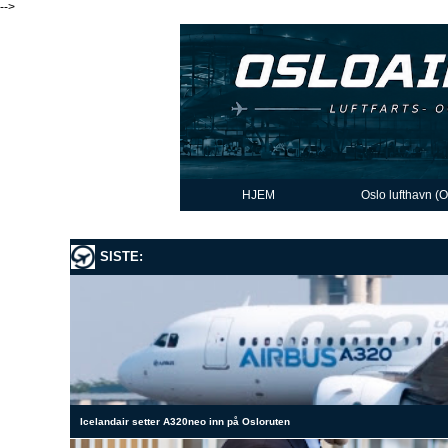
-->
HJEM
Oslo lufthavn (
SISTE:
Icelandair setter A320neo inn på Osloruten