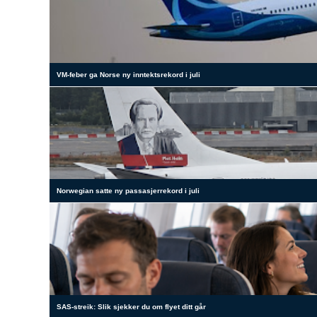
VM-feber ga Norse ny inntektsrekord i juli
Norwegian satte ny passasjerrekord i juli
SAS-streik: Slik sjekker du om flyet ditt går