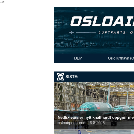
-->
HJEM
Oslo lufthavn (
SISTE:
Netflix varsler nytt knallhardt oppgjør m
osloairports.com
|
6.8.2026