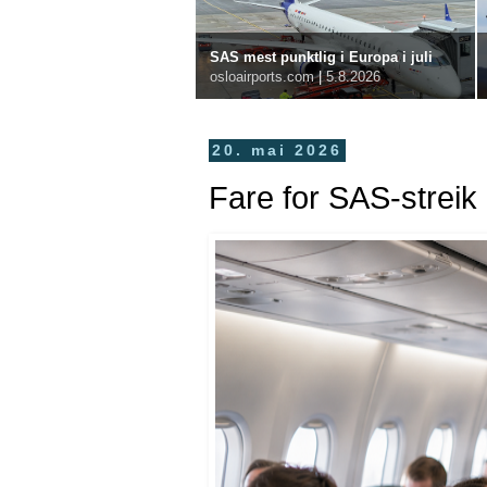
SAS mest punktlig i Europa i juli
osloairports.com
|
5.8.2026
20. mai 2026
Fare for SAS-streik 