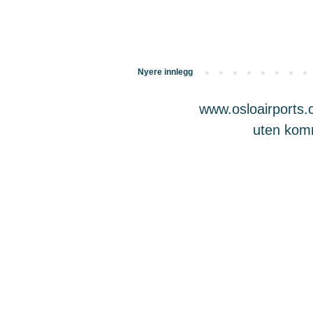
Nyere innlegg
www.osloairports.c
uten komme