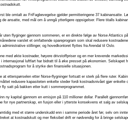
kostnadskutt.
rst ble omtalt av FriFagbevegelse gjelder permitteringene 37 kabinansatte. Lø
 de ansatte, med mål om å unngå ytterligere oppsigelser. Flere titalls kabinan
år uten flyginger gjennom sommeren, er en direkte følge av Norse Atlantics p
 månedene varslet et omfattende spareprogram som skal redusere kostnadene 
s administrative stillinger, og hovedkontoret flyttes fra Arendal til Oslo.
ene med økte kostnader, høyere drivstoffpriser og en mer krevende markedssit
 internasjonal luftfart har bidratt til å øke presset på økonomien. Selskapet h
ostnadsprogram for å styrke den finansielle situasjonen.
e at etterspørselen etter Norse-flygninger fortsatt er sterk på flere ruter. Kabi
måttet redusere kapasiteten enkelte steder fordi kostnadsnivået gjør enkelte 
 fly satt på bakken etter kutt i sommerprogrammet.
 inn ny kapital gjennom en emisjon på 110 millioner dollar. Parallelt gjennomfø
for nye partnerskap, en fusjon eller i ytterste konsekvens et salg av selska
samtidig med et større underskudd enn i samme periode året før, selv om innte
treket at kostnadskutt og mer fleksibel drift er nødvendig for å bringe selska