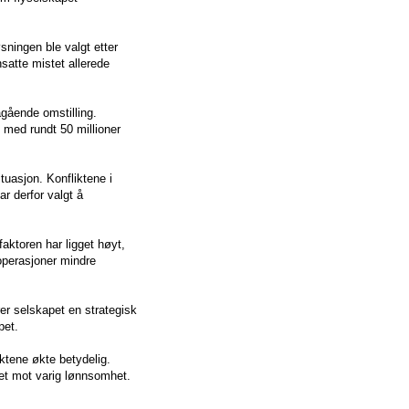
sningen ble valgt etter
satte mistet allerede
ågående omstilling.
med rundt 50 millioner
uasjon. Konfliktene i
ar derfor valgt å
nfaktoren har ligget høyt,
operasjoner mindre
rer selskapet en strategisk
pet.
ktene økte betydelig.
pet mot varig lønnsomhet.