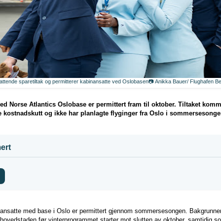
ttende sparetiltak og permitterer kabinansatte ved Oslobasen📷 Anikka Bauer/ Flughafen 
ved Norse Atlantics Oslobase er permittert fram til oktober. Tiltaket kom
 kostnadskutt og ikke har planlagte flyginger fra Oslo i sommersesonge
ert
ansatte med base i Oslo er permittert gjennom sommersesongen. Bakgrunnen 
 hovedstaden før vinterprogrammet starter mot slutten av oktober, samtidig s