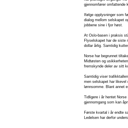
gjennomfører omfattende 
Ifølge opplysninger som fø
dialog mellom selskapet og
jobbene sine i fjor høst.
At Oslo-basen i praksis st
Flyselskapet har de siste
dollar årlig. Samtidig kutte
Norse har begrunnet tiltak
Midtøsten og usikkerheten i
fremskynde deler av sitt k
Samtidig viser trafikktallen
men selskapet har likevel 
lønnsomme. Blant annet er
Tidligere i år hentet Norse
gjennomgang som kan åpne 
Første kvartal i år endte 
Ledelsen har derfor unders