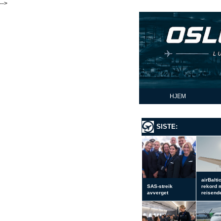
-->
HJEM
SISTE:
airBalti
SAS-streik
rekord 
avverget
reisend