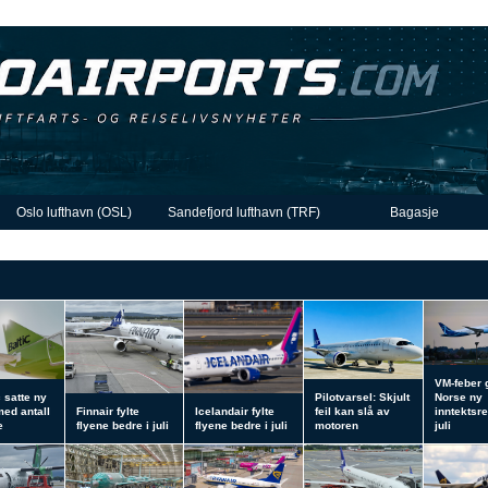
Oslo lufthavn (OSL)
Sandefjord lufthavn (TRF)
Bagasje
VM-feber 
c satte ny
Pilotvarsel: Skjult
Norse ny
med antall
Finnair fylte
Icelandair fylte
feil kan slå av
inntektsre
e
flyene bedre i juli
flyene bedre i juli
motoren
juli