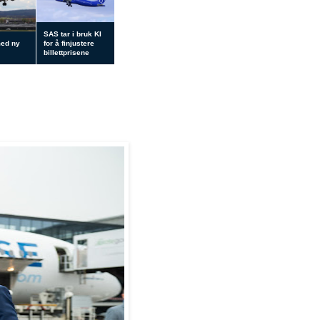
SAS tar i bruk KI
med ny
for å finjustere
billettprisene