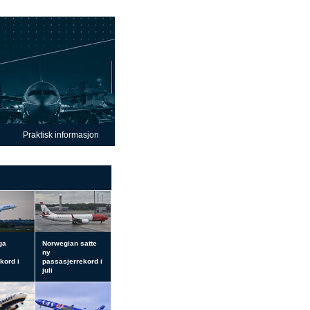
Praktisk informasjon
ga
Norwegian satte
ny
kord i
passasjerrekord i
juli