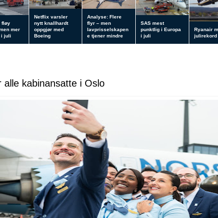
Netflix varsler
Analyse: Flere
 fløy
nytt knallhardt
flyr – men
SAS mest
 men mer
oppgjør med
lavprisselskapen
punktlig i Europa
Ryanair 
i juli
Boeing
e tjener mindre
i juli
julirekord
 alle kabinansatte i Oslo