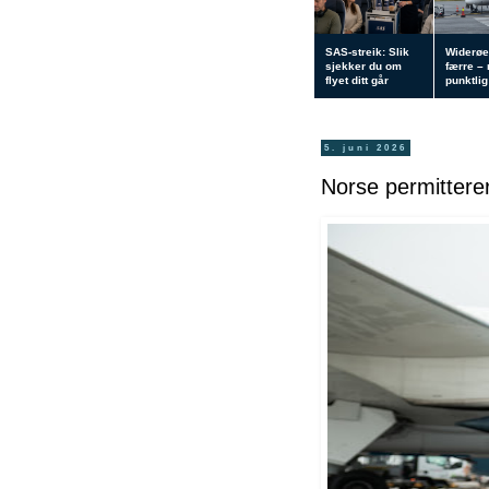
SAS-streik: Slik
Widerøe
sjekker du om
færre –
flyet ditt går
punktlig 
5. juni 2026
Norse permitterer