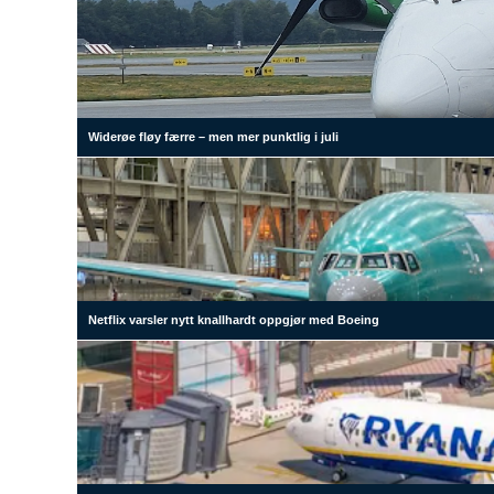
Widerøe fløy færre – men mer punktlig i juli
Netflix varsler nytt knallhardt oppgjør med Boeing