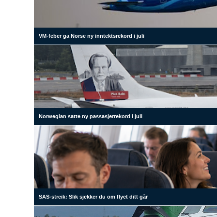
VM-feber ga Norse ny inntektsrekord i juli
Norwegian satte ny passasjerrekord i juli
SAS-streik: Slik sjekker du om flyet ditt går