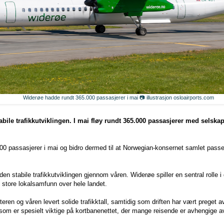
Widerøe hadde rundt 365.000 passasjerer i mai 📷 illustrasjon osloairports.com
tabile trafikkutviklingen. I mai fløy rundt 365.000 passasjerer med sels
0 passasjerer i mai og bidro dermed til at Norwegian-konsernet samlet passert
 den stabile trafikkutviklingen gjennom våren. Widerøe spiller en sentral rolle i
tore lokalsamfunn over hele landet.
eren og våren levert solide trafikktall, samtidig som driften har vært preget a
r som er spesielt viktige på kortbanenettet, der mange reisende er avhengige av 