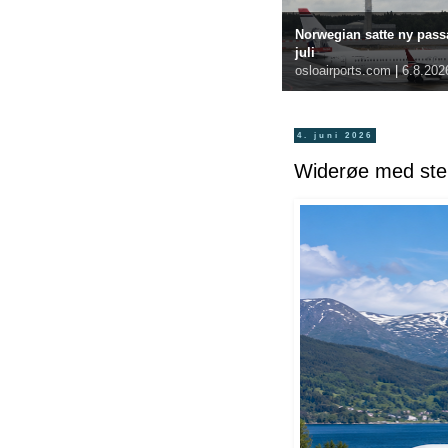
Norwegian satte ny passa
juli
osloairports.com
|
6.8.202
4. juni 2026
Widerøe med ster