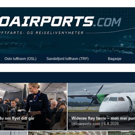
Oslo lufthavn (OSL)
Sandefjord lufthavn (TRF)
Bagasje
du om flyet ditt går
Widerøe fløy færre – men mer punkt
6
osloairports.com
|
6.8.2026