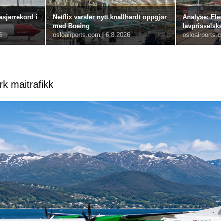
sjerrekord i
Netflix varsler nytt knallhardt oppgjør
Analyse: Fle
med Boeing
lavprisselsk
6
osloairports.com
|
6.8.2026
osloairports.
k maitrafikk