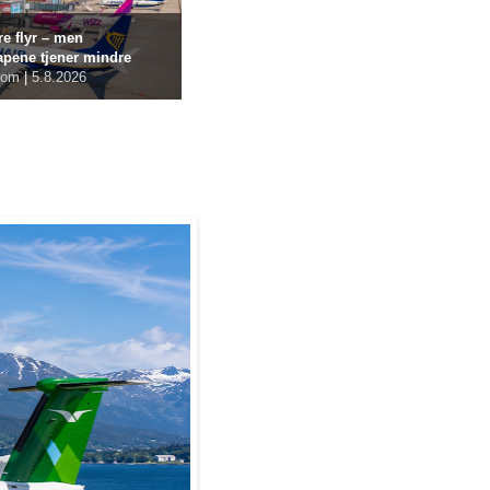
re flyr – men
apene tjener mindre
com
|
5.8.2026