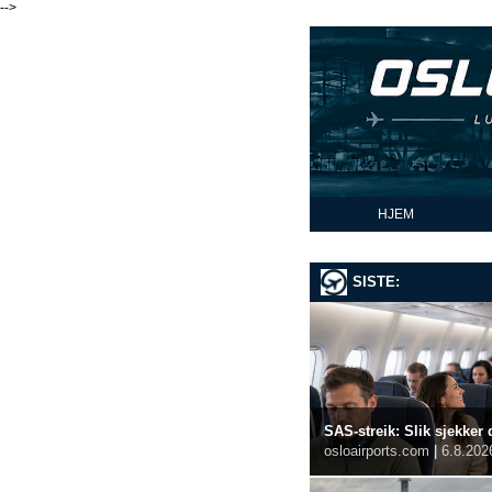
-->
HJEM
SISTE:
SAS-streik: Slik sjekker 
osloairports.com
|
6.8.202