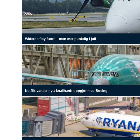
Widerøe fløy færre – men mer punktlig i juli
Netflix varsler nytt knallhardt oppgjør med Boeing