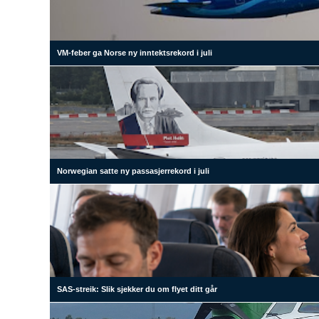
VM-feber ga Norse ny inntektsrekord i juli
Norwegian satte ny passasjerrekord i juli
SAS-streik: Slik sjekker du om flyet ditt går