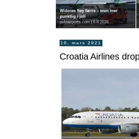
Widerøe fløy færre – men mer
punktlig i juli
osloairports.com
|
6.8.2026
10. mars 2021
Croatia Airlines dro