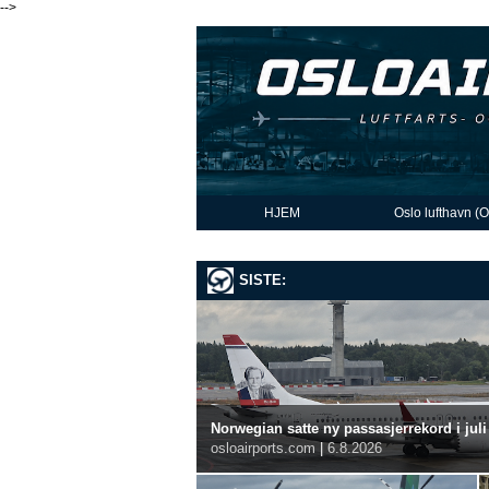
-->
HJEM
Oslo lufthavn (
SISTE:
Norwegian satte ny passasjerrekord i juli
osloairports.com
|
6.8.2026