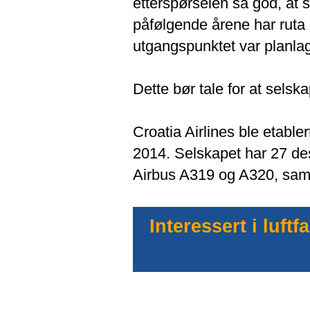
etterspørselen så god, at s
påfølgende årene har ruta b
utgangspunktet var planlag
Dette bør tale for at sel
Croatia Airlines ble etable
2014. Selskapet har 27 dest
Airbus A319 og A320, samt
Interessert i luf