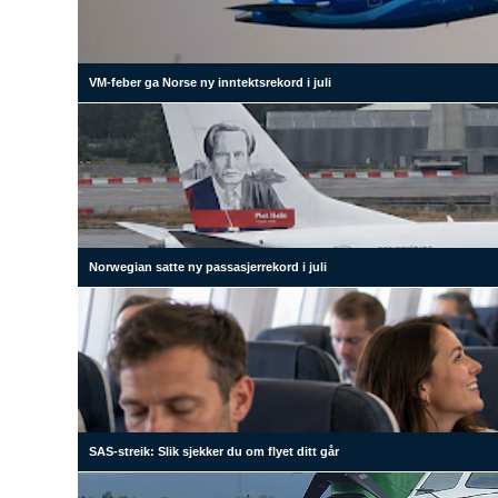
VM-feber ga Norse ny inntektsrekord i juli
Norwegian satte ny passasjerrekord i juli
SAS-streik: Slik sjekker du om flyet ditt går