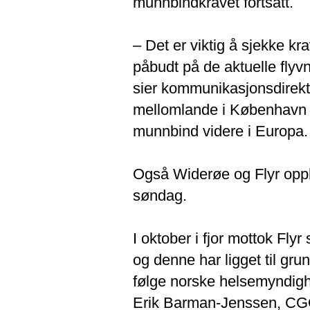
munnbindkravet fortsatt.
– Det er viktig å sjekke kr
påbudt på de aktuelle flyv
sier kommunikasjonsdirekt
mellomlande i København 
munnbind videre i Europa.
Også Widerøe og Flyr opp
søndag.
I oktober i fjor mottok Fly
og denne har ligget til gru
følge norske helsemyndigh
Erik Barman-Jenssen, CGOO