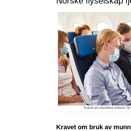
Norske flyselskap 
Kravet om munnbind ombord i fly 
Kravet om bruk av munnbi