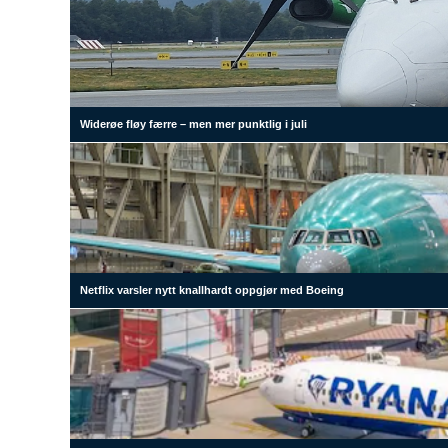
Widerøe fløy færre – men mer punktlig i juli
Netflix varsler nytt knallhardt oppgjør med Boeing