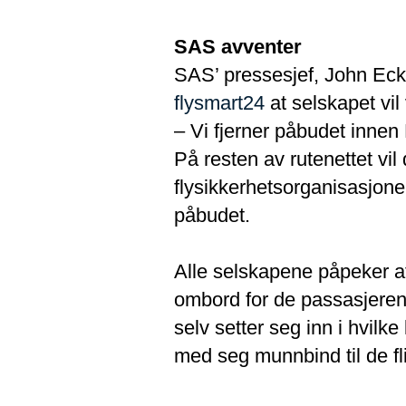
SAS avventer
SAS’ pressesjef, John Eckho
flysmart24
at selskapet vil v
– Vi fjerner påbudet innen
På resten av rutenettet vil
flysikkerhetsorganisasjo
påbudet.
Alle selskapene påpeker at
ombord for de passasjerene
selv setter seg inn i hvilke
med seg munnbind til de fli