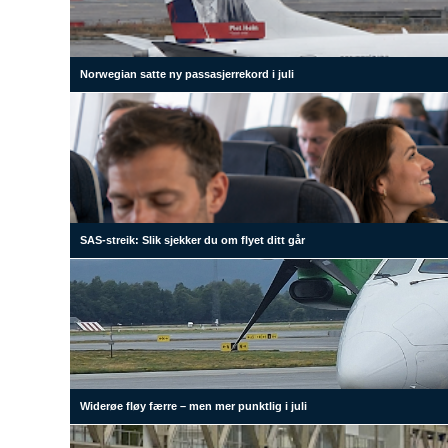
Norwegian satte ny passasjerrekord i juli
SAS-streik: Slik sjekker du om flyet ditt går
Widerøe fløy færre – men mer punktlig i juli