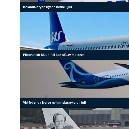
Icelandair fylte flyene bedre i juli
Pilotvarsel: Skjult feil kan slå av motoren
VM-feber ga Norse ny inntektsrekord i juli