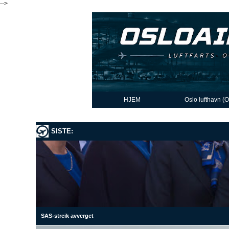
-->
HJEM
Oslo lufthavn (
SISTE:
SAS-streik avverget