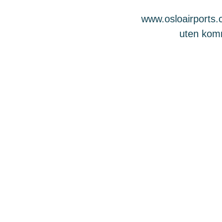
www.osloairports.c
uten komme