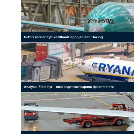
Netflix varsler nytt knallhardt oppgjør med Boeing
Analyse: Flere flyr – men lavprisselskapene tjener mindre