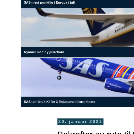
SAS mest punktlig i Europa i juli
Ryanair med ny julirekord
SAS tar i bruk KI for å finjustere billettprisene
20. januar 2023