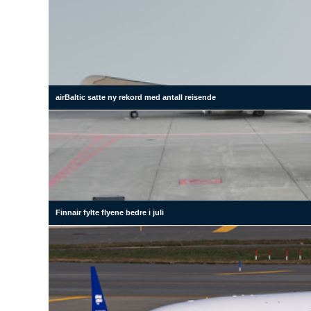
airBaltic satte ny rekord med antall reisende
Finnair fylte flyene bedre i juli