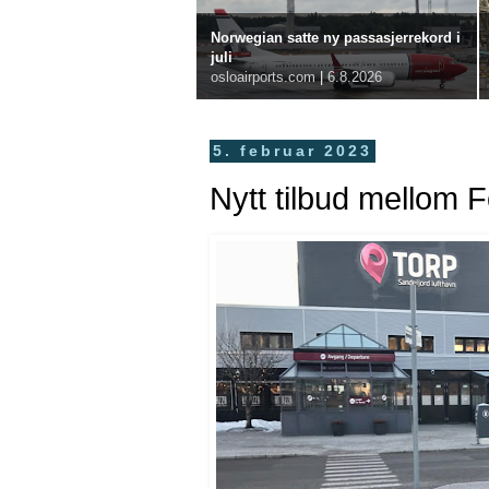
Norwegian satte ny passasjerrekord i
juli
osloairports.com
|
6.8.2026
5. februar 2023
Nytt tilbud mellom 