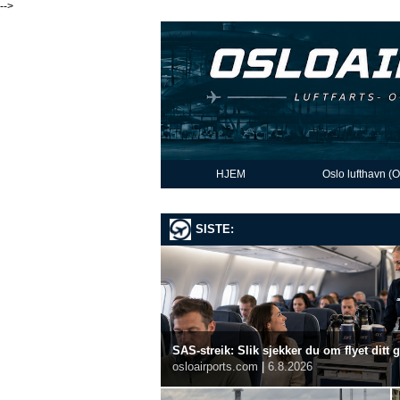
-->
HJEM
Oslo lufthavn (
SISTE:
SAS-streik: Slik sjekker du om flyet ditt 
osloairports.com
|
6.8.2026