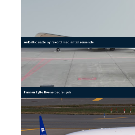
airBaltic satte ny rekord med antall reisende
Finnair fylte flyene bedre i juli