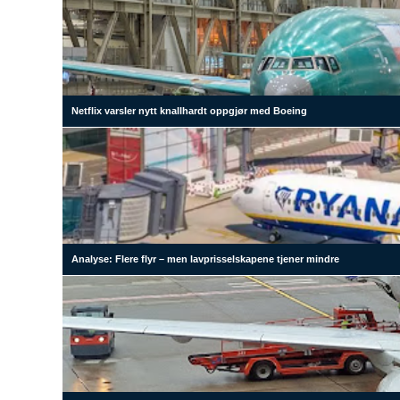
Netflix varsler nytt knallhardt oppgjør med Boeing
Analyse: Flere flyr – men lavprisselskapene tjener mindre