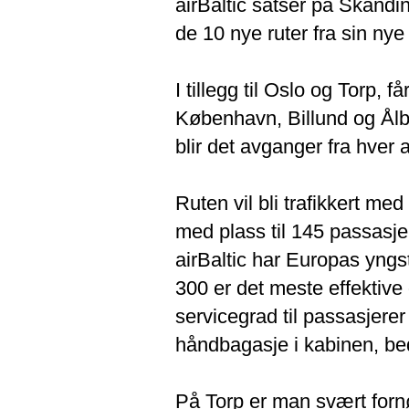
airBaltic satser på Skandi
de 10 nye ruter fra sin ny
I tillegg til Oslo og Torp, 
København, Billund og Ålb
blir det avganger fra hver 
Ruten vil bli trafikkert me
med plass til 145 passasje
airBaltic har Europas yngst
300 er det meste effektive
servicegrad til passasjerer
håndbagasje i kabinen, bed
På Torp er man svært fornøy