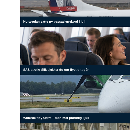
Norwegian satte ny passasjerrekord i juli
SAS-streik: Slik sjekker du om flyet ditt går
Widerøe fløy færre – men mer punktlig i juli