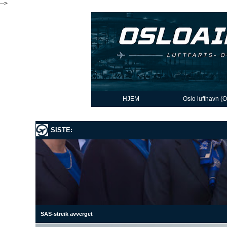
-->
HJEM
Oslo lufthavn (
SISTE:
SAS-streik avverget