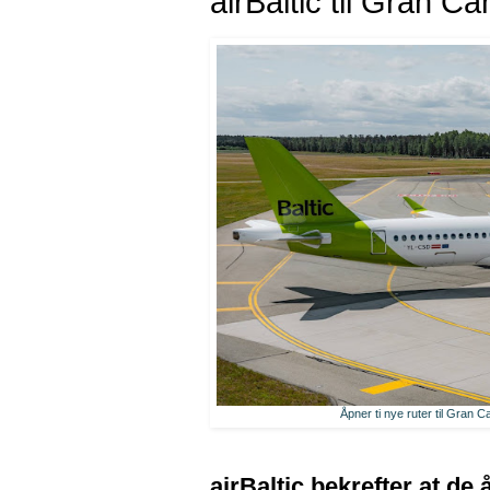
airBaltic til Gran C
Åpner ti nye ruter til Gran C
airBaltic bekrefter at d