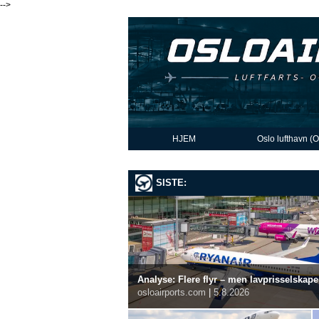
-->
HJEM
Oslo lufthavn (
SISTE:
Analyse: Flere flyr – men lavprisselskap
osloairports.com
|
5.8.2026