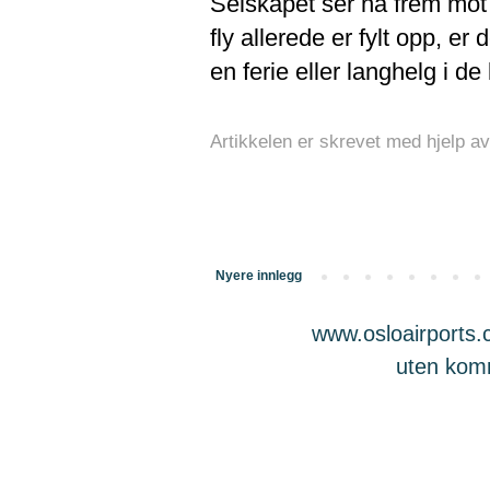
Selskapet ser nå frem mot
fly allerede er fylt opp, er
en ferie eller langhelg i
Artikkelen er skrevet med hjelp av
Nyere innlegg
www.osloairports.c
uten komme