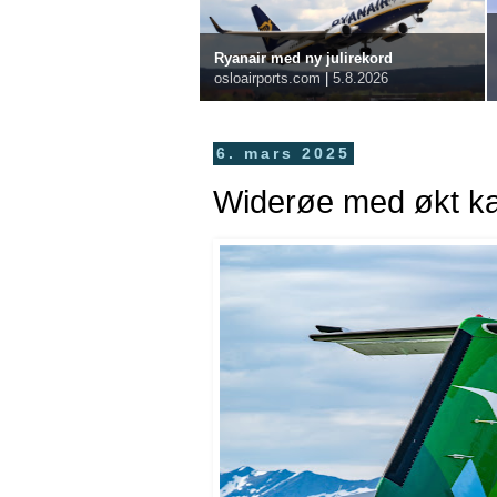
Ryanair med ny julirekord
osloairports.com
|
5.8.2026
6. mars 2025
Widerøe med økt kab