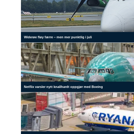
Widerøe fløy færre – men mer punktlig i juli
Netflix varsler nytt knallhardt oppgjør med Boeing