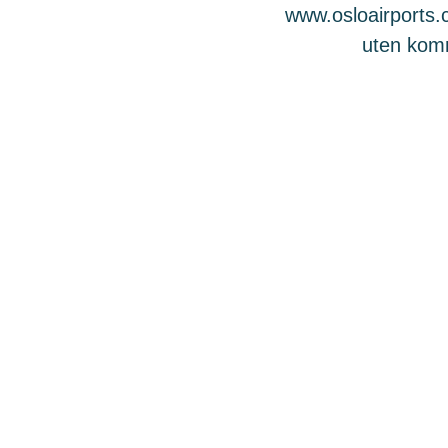
www.osloairports.c
uten komme