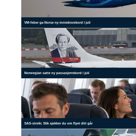
VM-feber ga Norse ny inntektsrekord i juli
Norwegian satte ny passasjerrekord i juli
SAS-streik: Slik sjekker du om flyet ditt går