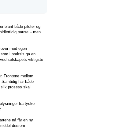
er blant både piloter og
 midlertidig pause – men
ok over med egen
 som i praksis ga en
ved selskapets viktigste
kår. Frontene mellom
. Samtidig har både
slik prosess skal
pplysninger fra tyske
.
partene nå får en ny
kemiddel dersom