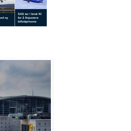
SAS tar i bruk KI
med ny
for å finjustere
billettprisene