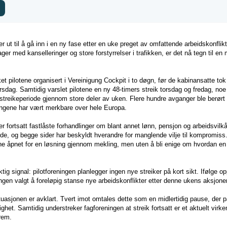
r ut til å gå inn i en ny fase etter en uke preget av omfattende arbeidskonflikt
ager med kanselleringer og store forstyrrelser i trafikken, er det nå tegn til en
ket pilotene organisert i Vereinigung Cockpit i to døgn, før de kabinansatte t
sdag. Samtidig varslet pilotene en ny 48-timers streik torsdag og fredag, noe
eikeperiode gjennom store deler av uken. Flere hundre avganger ble berørt 
ningene har vært merkbare over hele Europa.
er fortsatt fastlåste forhandlinger om blant annet lønn, pensjon og arbeidsvil
de, og begge sider har beskyldt hverandre for manglende vilje til kompromiss
ne åpnet for en løsning gjennom mekling, men uten å bli enige om hvordan en 
tig signal: pilotforeningen planlegger ingen nye streiker på kort sikt. Ifølge o
ngen valgt å foreløpig stanse nye arbeidskonflikter etter denne ukens aksjoner
ituasjonen er avklart. Tvert imot omtales dette som en midlertidig pause, der 
ighet. Samtidig understreker fagforeningen at streik fortsatt er et aktuelt vir
frem.