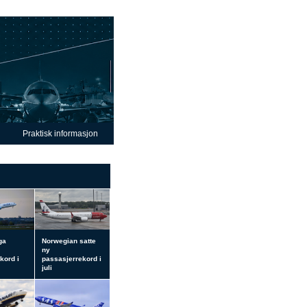
Praktisk informasjon
ga
Norwegian satte
ny
kord i
passasjerrekord i
juli