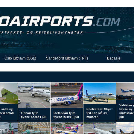
Oslo lufthavn (OSL)
Sandefjord lufthavn (TRF)
Bagasje
VM-feber 
c satte ny
Pilotvarsel: Skjult
Norse ny
med antall
Finnair fylte
Icelandair fylte
feil kan slå av
inntektsre
e
flyene bedre i juli
flyene bedre i juli
motoren
juli