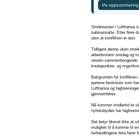
Vis oppsummering
Streikeuroen i Lufthansa se
kabinansatte. Etter flere d
uten at konflikten er løst.
Tidligere denne uken strei
arbeidsstans onsdag og tor
nesten sammenhengende str
knutepunkter, og ringvirk
Bakgrunnen for konflikten 
partene beskrives som har
Lufthansa og fagforeninge
gjennomføres.
Nå kommer imidlertid et vik
nyhetsbyråer har fagforeni
Det betyr likevel ikke at s
mulighet til å komme til en
forhandlingene ikke fører 