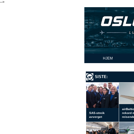
-->
HJEM
SISTE:
airBalti
SAS-streik
rekord 
avverget
reisend