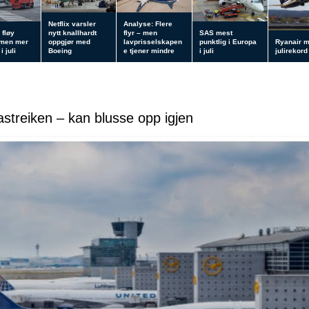
Netflix varsler
Analyse: Flere
 fløy
nytt knallhardt
flyr – men
SAS mest
 men mer
oppgjør med
lavprisselskapen
punktlig i Europa
Ryanair 
i juli
Boeing
e tjener mindre
i juli
julirekord
streiken – kan blusse opp igjen