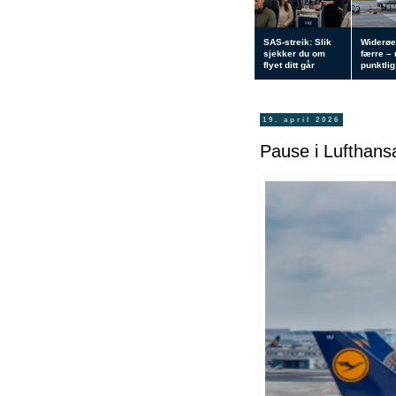
SAS-streik: Slik
Widerøe
sjekker du om
færre –
flyet ditt går
punktlig 
19. april 2026
Pause i Lufthansa