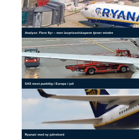
Analyse: Flere flyr – men lavprisselskapene tjener mindre
SAS mest punktlig i Europa i juli
Ryanair med ny julirekord