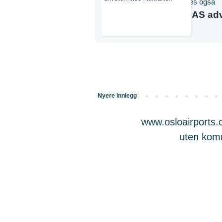
Les også
SAS adva
Nyere innlegg
www.osloairports.c
uten komme