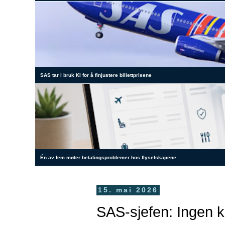
SAS tar i bruk KI for å finjustere billettprisene
Én av fem møter betalingsproblemer hos flyselskapene
15. mai 2026
SAS-sjefen: Ingen k