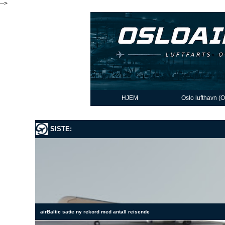
-->
HJEM
Oslo lufthavn (
SISTE:
airBaltic satte ny rekord med antall reisende