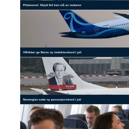
Pilotvarsel: Skjult feil kan slå av motoren
VM-feber ga Norse ny inntektsrekord i juli
Norwegian satte ny passasjerrekord i juli