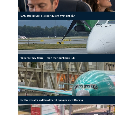
SAS-streik: Slik sjekker du om flyet ditt går
Widerøe fløy færre – men mer punktlig i juli
Netflix varsler nytt knallhardt oppgjør med Boeing