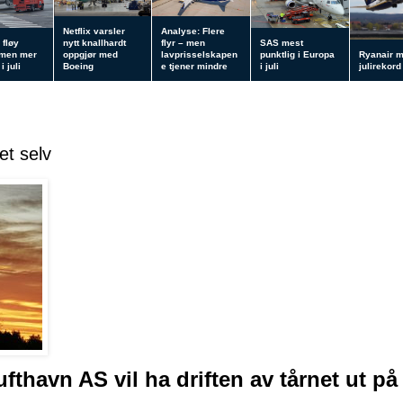
Netflix varsler
Analyse: Flere
 fløy
nytt knallhardt
flyr – men
SAS mest
 men mer
oppgjør med
lavprisselskapen
punktlig i Europa
Ryanair 
i juli
Boeing
e tjener mindre
i juli
julirekord
net selv
fthavn AS vil ha driften av tårnet ut på