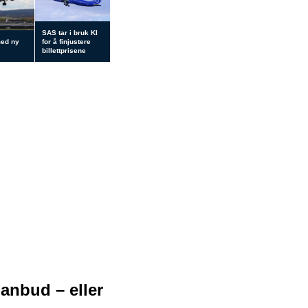
SAS tar i bruk KI
med ny
for å finjustere
billettprisene
 anbud – eller