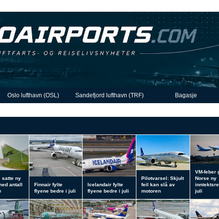
Oslo lufthavn (OSL)
Sandefjord lufthavn (TRF)
Bagasje
VM-feber 
c satte ny
Pilotvarsel: Skjult
Norse ny
med antall
Finnair fylte
Icelandair fylte
feil kan slå av
inntektsre
e
flyene bedre i juli
flyene bedre i juli
motoren
juli