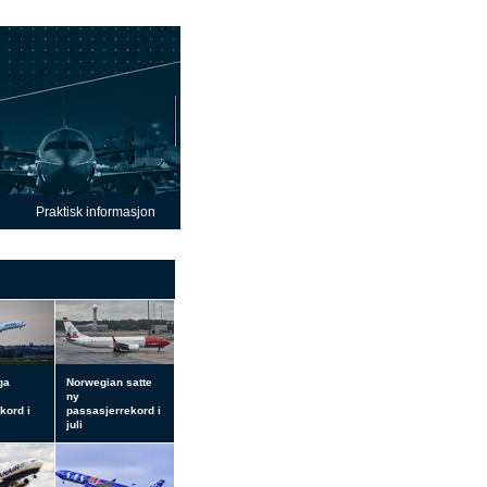
Praktisk informasjon
ga
Norwegian satte
ny
kord i
passasjerrekord i
juli