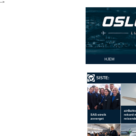
-->
HJEM
SISTE:
airBalti
SAS-streik
rekord 
avverget
reisend