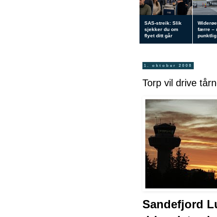
SAS-streik: Slik
Widerøe
sjekker du om
færre –
flyet ditt går
punktlig 
1. oktober 2008
Torp vil drive tår
Sandefjord Lu