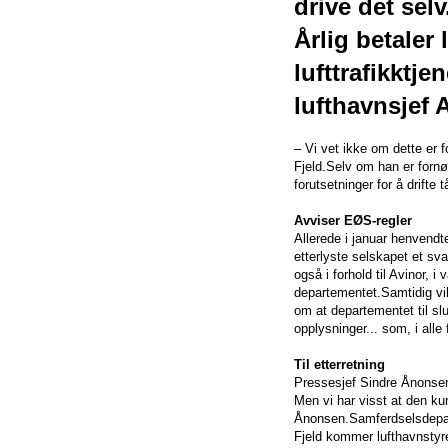
drive det selv
Årlig betaler
lufttrafikktj
lufthavnsjef 
– Vi vet ikke om dette er 
Fjeld.Selv om han er forn
forutsetninger for å drifte
Avviser EØS-regler
Allerede i januar henvendt
etterlyste selskapet et s
også i forhold til Avinor, i
departementet.Samtidig vil
om at departementet til sl
opplysninger... som, i alle 
Til etterretning
Pressesjef Sindre Ånonsen 
Men vi har visst at den ku
Ånonsen.Samferdselsdepart
Fjeld kommer lufthavnstyre