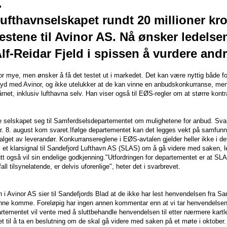
.
 lufthavnselskapet rundt 20 millioner kr
enestene til Avinor AS. Nå ønsker ledels
Alf-Reidar Fjeld i spissen å vurdere andr
for mye, men ønsker å få det testet ut i markedet. Det kan være nyttig både fo
øyd med Avinor, og ikke utelukker at de kan vinne en anbudskonkurranse, me
 tårnet, inklusiv lufthavna selv. Han viser også til EØS-regler om at større kont
e selskapet seg til Samferdselsdepartementet om mulighetene for anbud. Svare
var. 8. august kom svaret.Ifølge departementet kan det legges vekt på samfun
 valget av leverandør. Konkurransereglene i EØS-avtalen gjelder heller ikke i det
 et klarsignal til Sandefjord Lufthavn AS (SLAS) om å gå videre med saken, l
utt også vil sin endelige godkjenning."Utfordringen for departementet er at SL
fall tilsynelatende, er delvis uforenlige", heter det i svarbrevet.
i Avinor AS sier til Sandefjords Blad at de ikke har lest henvendelsen fra Sa
nne komme. Foreløpig har ingen annen kommentar enn at vi tar henvendelsen ti
ementet vil vente med å sluttbehandle henvendelsen til etter nærmere kartleg
t til å ta en beslutning om de skal gå videre med saken på et møte i oktober