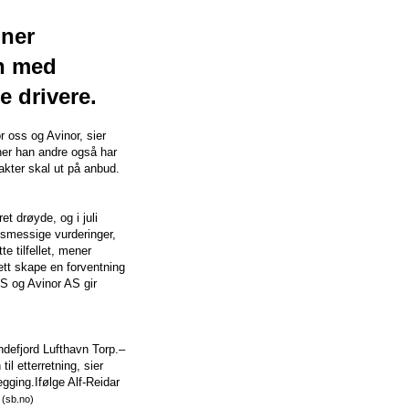
oner
en med
e drivere.
r oss og Avinor, sier
ner han andre også har
rakter skal ut på anbud.
t drøyde, og i juli
nsmessige vurderinger,
te tilfellet, mener
ett skape en forventning
AS og Avinor AS gir
ndefjord Lufthavn Torp.–
l etterretning, sier
ging.Ifølge Alf-Reidar
.
(sb.no)