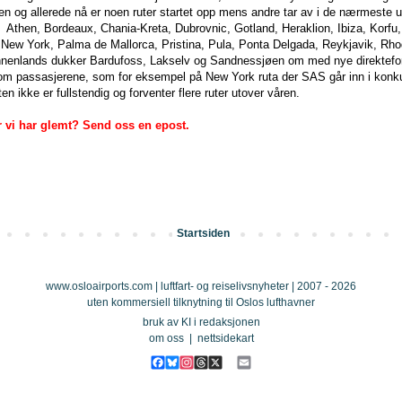
sen og allerede nå er noen ruter startet opp mens andre tar av i de nærmeste
 Athen, Bordeaux, Chania-Kreta, Dubrovnic, Gotland, Heraklion, Ibiza, Korfu,
ew York, Palma de Mallorca, Pristina, Pula, Ponta Delgada, Reykjavik, Rhod
 Innenlands dukker Bardufoss, Lakselv og Sandnessjøen om med nye direkteforb
 om passasjerene, som for eksempel på New York ruta der SAS går inn i konk
en ikke er fullstendig og forventer flere ruter utover våren.
 vi har glemt? Send oss en epost.
Startsiden
www.osloairports.com | luftfart- og reiselivsnyheter | 2007 - 2026
uten kommersiell tilknytning til Oslos lufthavner
bruk av KI i redaksjonen
om oss
|
nettsidekart
F
B
I
T
X
E
a
l
n
h
m