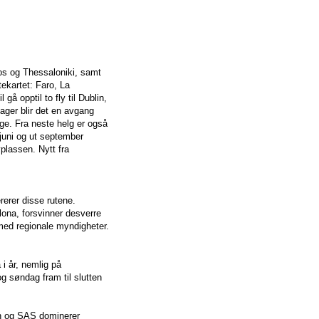
os og Thessaloniki, samt
tekartet: Faro, La
å opptil to fly til Dublin,
dager blir det en avgang
ge. Fra neste helg er også
 juni og ut september
plassen. Nytt fra
erer disse rutene.
lona, forsvinner desverre
 med regionale myndigheter.
 i år, nemlig på
g søndag fram til slutten
n og SAS dominerer