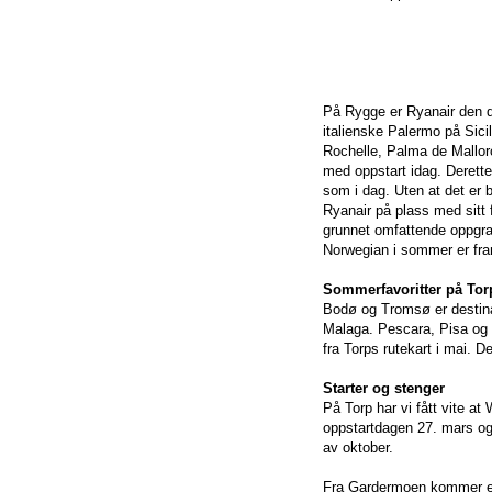
På Rygge er Ryanair den d
italienske Palermo på Sici
Rochelle, Palma de Mallorca
med oppstart idag. Deretter
som i dag. Uten at det er 
Ryanair på plass med sitt 
grunnet omfattende oppgrad
Norwegian i sommer er fra
Sommerfavoritter på Tor
Bodø og Tromsø er destinas
Malaga. Pescara, Pisa og S
fra Torps rutekart i mai. 
Starter og stenger
På Torp har vi fått vite at 
oppstartdagen 27. mars og 
av oktober.
Fra Gardermoen kommer en