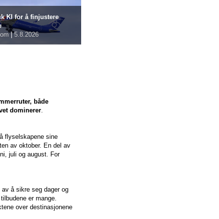
k KI for å finjustere
e
com
|
5.8.2026
ommerruter, både
avet dominerer
.
gså flyselskapene sine
utten av oktober. En del av
i, juli og august. For
 av å sikre seg dager og
 tilbudene er mange.
iktene over destinasjonene