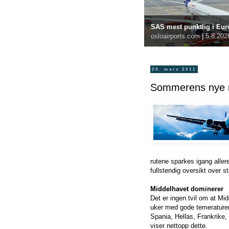
SAS mest punktlig i Euro
osloairports.com
|
5.8.202
20. mars 2011
Sommerens nye r
rutene sparkes igang allere
fullstendig oversikt over 
Middelhavet dominerer
Det er ingen tvil om at M
uker med gode temeraturer 
Spania, Hellas, Frankrike,
viser nettopp dette.