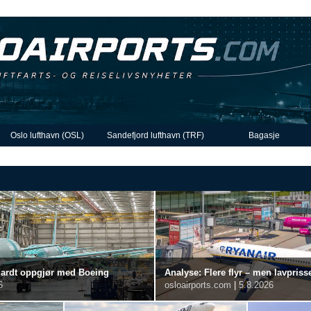
Oslo lufthavn (OSL)
Sandefjord lufthavn (TRF)
Bagasje
llhardt oppgjør med Boeing
Analyse: Flere flyr – men lavpris
6
osloairports.com
|
5.8.2026