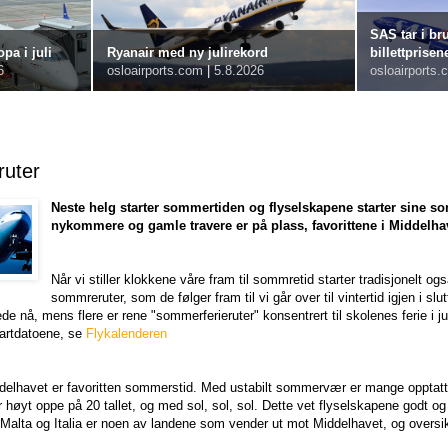
SAS tar i bru
pa i juli
Ryanair med ny julirekord
billettprisen
6
osloairports.com
|
5.8.2026
osloairports.
uter
Neste helg starter sommertiden og flyselskapene starter sine s
nykommere og gamle travere er på plass, favorittene i Middelh
Når vi stiller klokkene våre fram til sommretid starter tradisjonelt o
sommreruter, som de følger fram til vi går over til vintertid igjen i sl
de nå, mens flere er rene "sommerferieruter" konsentrert til skolenes ferie i jun
startdatoene, se
Flykalenderen
iddelhavet er favoritten sommerstid. Med ustabilt sommervær er mange opptatt
høyt oppe på 20 tallet, og med sol, sol, sol. Dette vet flyselskapene godt og
 Malta og Italia er noen av landene som vender ut mot Middelhavet, og overs