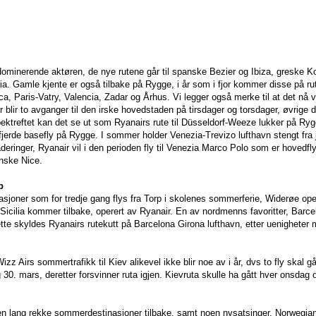
ominerende aktøren, de nye rutene går til spanske Bezier og Ibiza, greske K
lia. Gamle kjente er også tilbake på Rygge, i år som i fjor kommer disse på ru
, Paris-Vatry, Valencia, Zadar og Århus. Vi legger også merke til at det nå vil g
 blir to avganger til den irske hovedstaden på tirsdager og torsdager, øvrige 
bektreftet kan det se ut som Ryanairs rute til Düsseldorf-Weeze lukker på Ryg
fjerde basefly på Rygge. I sommer holder Venezia-Trevizo lufthavn stengt fra
eringer, Ryanair vil i den perioden fly til Venezia Marco Polo som er hovedfly
nske Nice.
p
joner som for tredje gang flys fra Torp i skolenes sommerferie, Widerøe oper
icilia kommer tilbake, operert av Ryanair. En av nordmenns favoritter, Barce
Dette skyldes Ryanairs rutekutt på Barcelona Girona lufthavn, etter uenigheter
Wizz Airs sommertrafikk til Kiev alikevel ikke blir noe av i år, dvs to fly skal gå
30. mars, deretter forsvinner ruta igjen. Kievruta skulle ha gått hver onsdag o
 lang rekke sommerdestinasjoner tilbake, samt noen nysatsinger. Norwegia