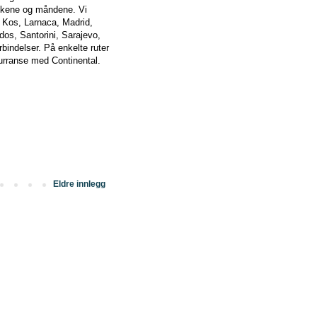
 ukene og måndene. Vi
 Kos, Larnaca, Madrid,
os, Santorini, Sarajevo,
indelser. På enkelte ruter
urranse med Continental.
Eldre innlegg