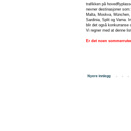
trafikken på hovedflyplas
nevner destinasjoner som:
Malta, Moskva, München, N
Sardinia, Split og Varna.
blir det også konkurranse
Vi regner med at denne list
Er det noen sommerruter
Nyere innlegg