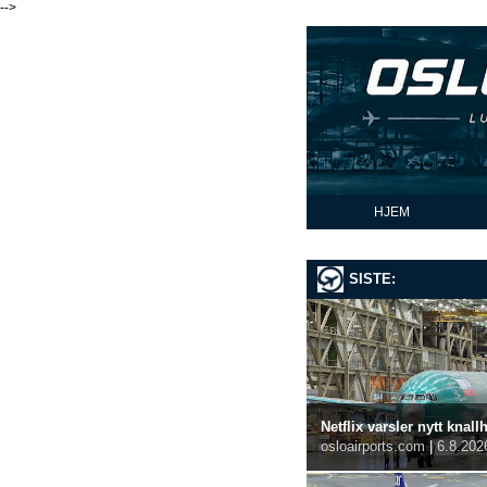
-->
HJEM
SISTE:
Netflix varsler nytt kna
osloairports.com
|
6.8.202