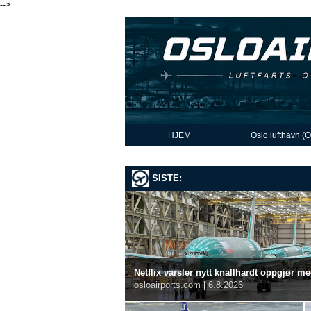
-->
HJEM
Oslo lufthavn (
SISTE:
Netflix varsler nytt knallhardt oppgjør m
osloairports.com
|
6.8.2026