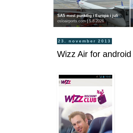
SAS mest punktlig i Europa i juli
osloairports.com
|
5.8.2026
23. november 2013
Wizz Air for android