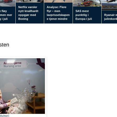
Netflix varsler
Analyse: Flere
 fløy
nytt knallhardt
flyr – men
SAS mest
 men mer
oppgjør med
lavprisselskapen
punktlig i
Ryanair 
 i juli
Boeing
e tjener mindre
Europa i juli
julirekor
sten
(Avinor)