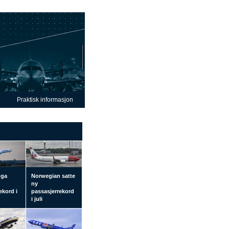
Praktisk informasjon
 ga
Norwegian satte
ny
ekord i
passasjerrekord
i juli