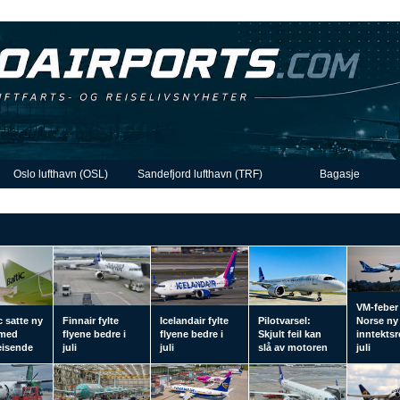
Oslo lufthavn (OSL)
Sandefjord lufthavn (TRF)
Bagasje
VM-feber
c satte ny
Finnair fylte
Icelandair fylte
Pilotvarsel:
Norse ny
 med
flyene bedre i
flyene bedre i
Skjult feil kan
inntektsr
reisende
juli
juli
slå av motoren
juli