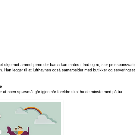
ket et skjermet ammehjørne der barna kan mates i fred og ro, sier presseansvarl
 Han legger til at lufthavnen også samarbeider med butikker og serveringsste
e
 at noen spørsmål går igjen når foreldre skal ha de minste med på tur.