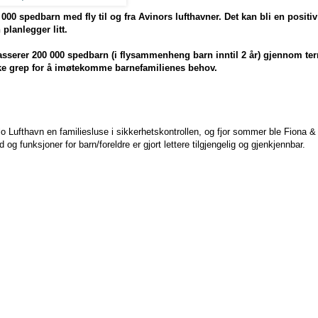
50 000 spedbarn med fly til og fra Avinors lufthavner. Det kan bli en positi
planlegger litt.
sserer 200 000 spedbarn (i flysammenheng barn inntil 2 år) gjennom ter
kke grep for å imøtekomme barnefamilienes behov.
ufthavn en familiesluse i sikkerhetskontrollen, og fjor sommer ble Fiona & 
 og funksjoner for barn/foreldre er gjort lettere tilgjengelig og gjenkjennbar.