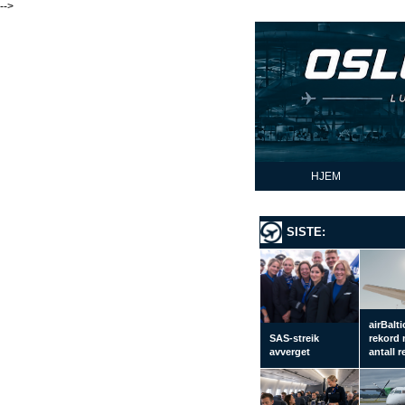
-->
HJEM
SISTE:
airBalti
SAS-streik
rekord
avverget
antall 