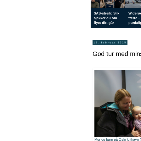
SAS-streik: Slik
Widerøe
sjekker du om
færre –
flyet ditt går
punktlig
19. februar 2015
God tur med min
Mor og barn på Oslo lufthavn 