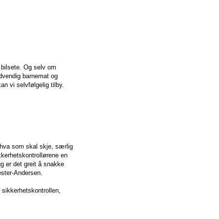
 bilsete. Og selv om
ødvendig barnemat og
 vi selvfølgelig tilby.
 hva som skal skje, særlig
ikkerhetskontrollørene en
gg er det greit å snakke
ester-Andersen.
sikkerhetskontrollen,