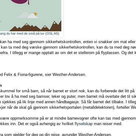
 gang du har med de små på tur (OSL AS)
 kan ha med seg gjennom sikkerhetskontrollen, enten vi snakker om mat eller
e kan ta med deg væske gjennom sikkerhetskontrollen, kan du ta med deg n
ra. I tillegg er mange opptatt av om det er stellerom på flyplassen. Og det kan
d Felix & Fiona-figurene, sier Westher-Andersen.
n
 skummel for små barn, så når barnet er stort nok, kan du forberede det litt på
t er lov å ha med seg bamser, leker og puter, men barnet må overlate det til s
n sjekkes på lik linje med annen håndbagasje. Så får barnet det tilbake. I tille
er når de skal gå gjennom sikkerhetsportalen (metalldetektoren), forteller W
r være oppmerksomme på er at mindre barnevogner ofte kan tas med gjennom 
kkes inn. Det er også avhengig av hvilket
flyselskap
man reiser med.
va som gjelder for deg og din reise, avrunder Westher-Andersen.