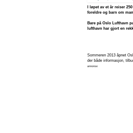
I løpet av et år reiser 2
foreldre og barn om man 
Bare på Oslo Lufthavn pa
lufthavn har gjort en re
Sommeren 2013 åpnet Oslo L
der både informasjon, tilbud
annonse