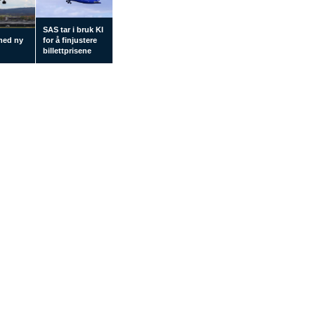
SAS tar i bruk KI
med ny
for å finjustere
d
billettprisene