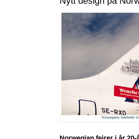
Nytt design på Norw
Norwegians halehelter k
Norwegian feirer i år 20-