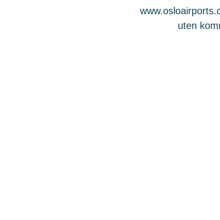
www.osloairports.c
uten komme