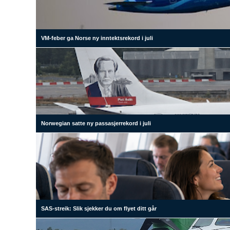
VM-feber ga Norse ny inntektsrekord i juli
Norwegian satte ny passasjerrekord i juli
SAS-streik: Slik sjekker du om flyet ditt går