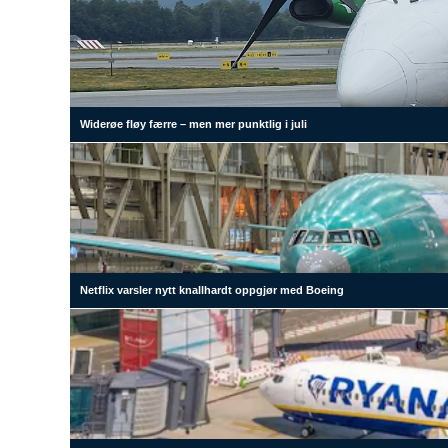
Widerøe fløy færre – men mer punktlig i juli
Netflix varsler nytt knallhardt oppgjør med Boeing