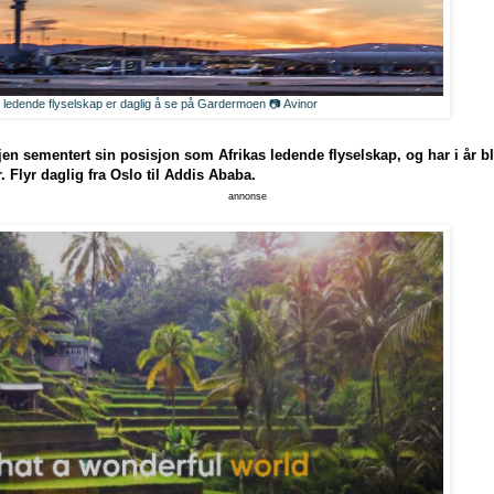
s ledende flyselskap er daglig å se på Gardermoen 📷 Avinor
jen sementert sin posisjon som Afrikas ledende flyselskap, og har i år blit
r. Flyr daglig fra Oslo til Addis Ababa.
annonse