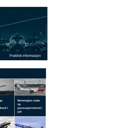
Praktisk informasjon
ga
Norwegian satte
ny
kord i
passasjerrekord i
juli