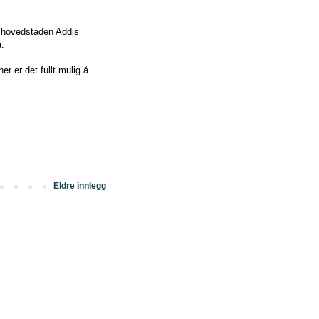
e hovedstaden Addis
a.
r er det fullt mulig å
Eldre innlegg