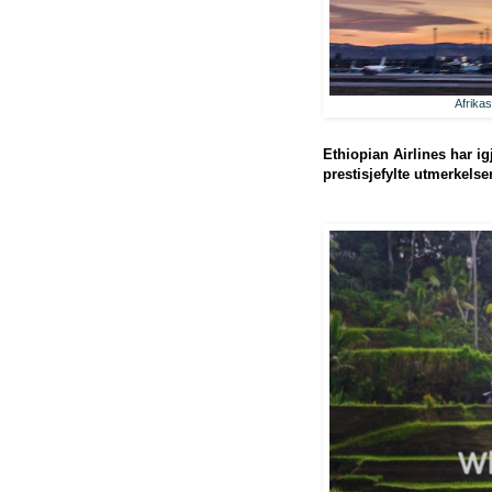
Afrika
Ethiopian Airlines har ig
prestisjefylte utmerkelse