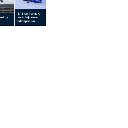
SAS tar i bruk KI
med ny
for å finjustere
billettprisene