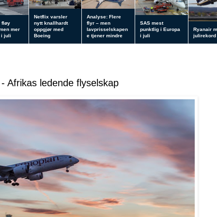
Netflix varsler
Analyse: Flere
 fløy
nytt knallhardt
flyr – men
SAS mest
 men mer
oppgjør med
lavprisselskapen
punktlig i Europa
Ryanair 
i juli
Boeing
e tjener mindre
i juli
julirekord
 - Afrikas ledende flyselskap