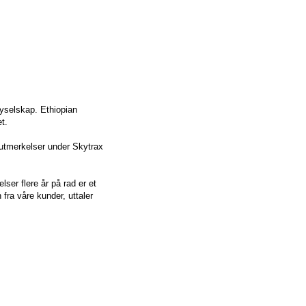
flyselskap. Ethiopian
t.
e utmerkelser under Skytrax
lser flere år på rad er et
n fra våre kunder, uttaler