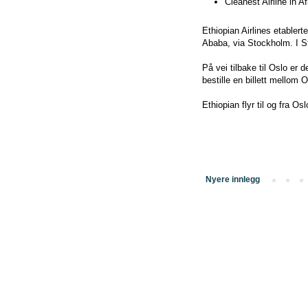
Cleanest Airline in A
Ethiopian Airlines etabler
Ababa, via Stockholm. I St
På vei tilbake til Oslo er
bestille en billett mellom
Ethiopian flyr til og fra Os
Nyere innlegg