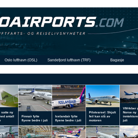
Oslo lufthavn (OSL)
Sandefjord lufthavn (TRF)
Bagasje
VM-feber 
c satte ny
Pilotvarsel: Skjult
Norse ny
med antall
Finnair fylte
Icelandair fylte
feil kan slå av
inntektsre
e
flyene bedre i juli
flyene bedre i juli
motoren
juli