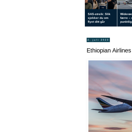
SAS-streik: Slik
Widerøe
sjekker du om
færre –
flyet ditt går
punktlig 
2. juli 2023
Ethiopian Airlines