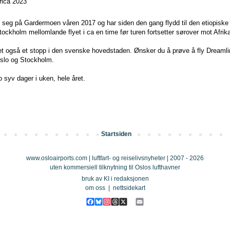
frica 2023
te seg på Gardermoen våren 2017 og har siden den gang flydd til den etiopisk
ockholm mellomlande flyet i ca en time før turen fortsetter sørover mot Afrik
 det også et stopp i den svenske hovedstaden. Ønsker du å prøve å fly Dreamline
 Oslo og Stockholm.
lo syv dager i uken, hele året.
Startsiden
www.osloairports.com | luftfart- og reiselivsnyheter | 2007 - 2026
uten kommersiell tilknytning til Oslos lufthavner
bruk av KI i redaksjonen
om oss
|
nettsidekart
F
B
I
T
X
E
a
l
n
h
m
c
u
s
r
a