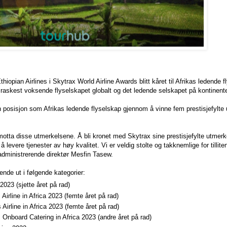
thiopian Airlines i Skytrax World Airline Awards blitt kåret til Afrikas ledende 
 raskest voksende flyselskapet globalt og det ledende selskapet på kontinente
sin posisjon som Afrikas ledende flyselskap gjennom å vinne fem prestisjefylt
å motta disse utmerkelsene. Å bli kronet med Skytrax sine prestisjefylte utmerke
 å levere tjenester av høy kvalitet. Vi er veldig stolte og takknemlige for tillite
administrerende direktør Mesfin Tasew.
rende ut i følgende kategorier:
 2023 (sjette året på rad)
irline in Africa 2023 (femte året på rad)
irline in Africa 2023 (femte året på rad)
Onboard Catering in Africa 2023 (andre året på rad)