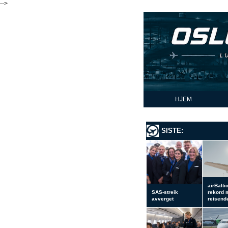
-->
HJEM
SISTE:
airBalti
SAS-streik
rekord 
avverget
reisend