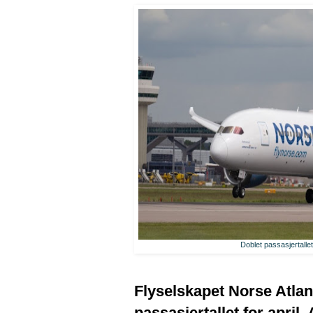
Doblet passasjertallet
Flyselskapet Norse Atlan
passasjertallet for april.