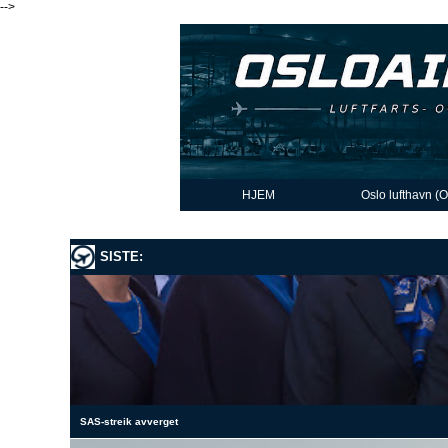
-->
HJEM
Oslo lufthavn (
SISTE:
SAS-streik avverget