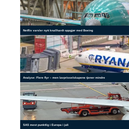
Netflix varsler nytt knallhardt oppgjør med Boeing
Analyse: Flere flyr – men lavprisselskapene tjener mindre
SAS mest punktlig i Europa i juli