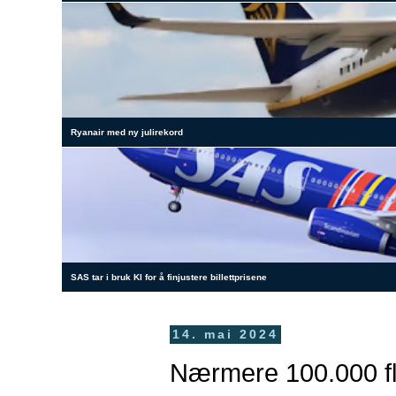
Ryanair med ny julirekord
SAS tar i bruk KI for å finjustere billettprisene
14. mai 2024
Nærmere 100.000 fl