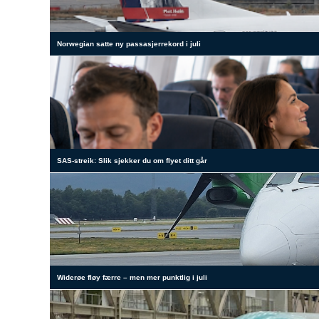
Norwegian satte ny passasjerrekord i juli
SAS-streik: Slik sjekker du om flyet ditt går
Widerøe fløy færre – men mer punktlig i juli