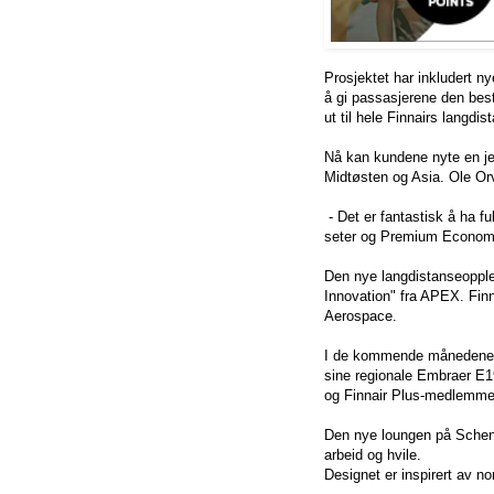
Prosjektet har inkludert 
å gi passasjerene den beste
ut til hele Finnairs langdi
Nå kan kundene nyte en jev
Midtøsten og Asia. Ole Orvé
- Det er fantastisk å ha f
seter og Premium Economy
Den nye langdistanseopplev
Innovation" fra APEX. Finn
Aerospace.
I de kommende månedene vil
sine regionale Embraer E1
og Finnair Plus-medlemme
Den nye loungen på Schenge
arbeid og hvile.
Designet er inspirert av n