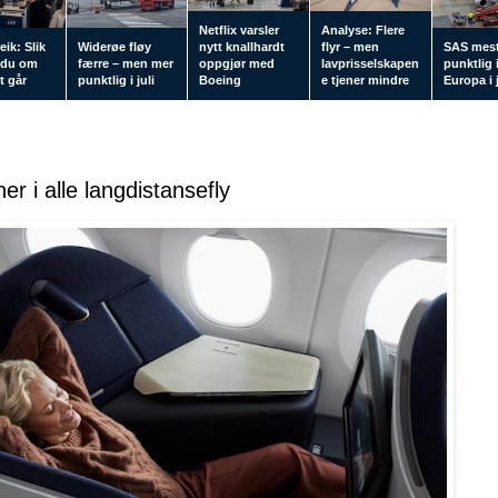
Netflix varsler
Analyse: Flere
eik: Slik
Widerøe fløy
nytt knallhardt
flyr – men
SAS mes
 du om
færre – men mer
oppgjør med
lavprisselskapen
punktlig 
tt går
punktlig i juli
Boeing
e tjener mindre
Europa i j
er i alle langdistansefly