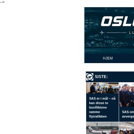
-->
HJEM
SISTE:
SAS er i mål – nå
kan disse to
konfliktene
ramme
SAS-str
flytrafikken
avverge