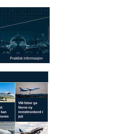
Praktisk informasjon
VM-feber ga
el:
Norse ny
l kan
inntektsrekord i
otoren
juli