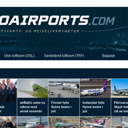
Oslo lufthavn (OSL)
Sandefjord lufthavn (TRF)
Bagasje
airBaltic satte ny
Finnair fylte
Icelandair fylte
Pilotvars
eik
rekord med
flyene bedre i
flyene bedre i
Skjult fei
t
antall reisende
juli
juli
slå av m