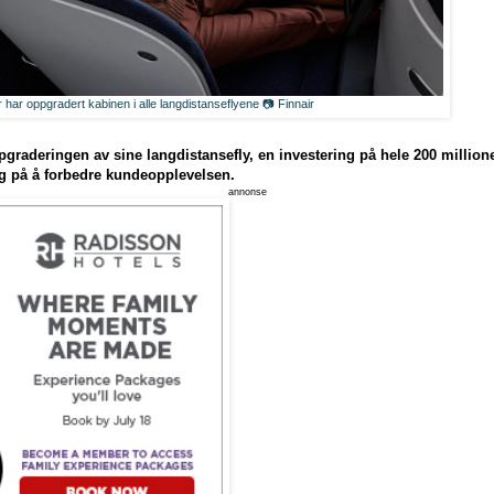
r har oppgradert kabinen i alle langdistanseflyene 📷 Finnair
ppgraderingen av sine langdistansefly, en investering på hele 200 millione
ng på å forbedre kundeopplevelsen.
annonse