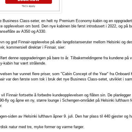
nye Business Class-seter, en helt ny Premium Economy-kabin og en oppgrader
 opplevelsen om bord. Den nye kabinen ble først introdusert i 2022, og på bare
stanseflåte av A350 og A330.
n og god Finnair-opplevelse på alle langdistanseruter mellom Helsinki og de
r, kommersiell direktør i Finnair, sier:
ullført denne oppgraderingen på bare to år. Tilbakemeldingene fra kundene på
-kabin har vært strålende.
elsen har vunnet flere priser, som "Cabin Concept of the Year" fra Onboard 
air var den første som tok i bruk det nye Business Class-setet, utviklet i sa
 Finnair fortsette å forbedre kundeopplevelsen og flåten sin. De planlegger
90-fly og åpne en ny, større lounge i Schengen-området på Helsinki lufthavn 
r.
n-siden av Helsinki lufthavn åpner 9. juli. Den har plass til 440 gjester og 
ordisk natur med tre, myke former og varme farger.