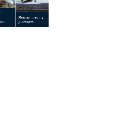
t
i
Ryanair med ny
uli
julirekord