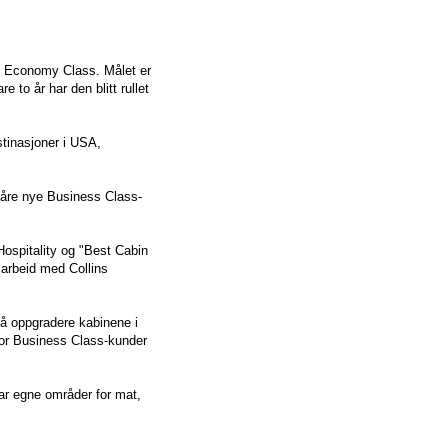
t Economy Class. Målet er
 to år har den blitt rullet
stinasjoner i USA,
 våre nye Business Class-
Hospitality og "Best Cabin
marbeid med Collins
 å oppgradere kabinene i
for Business Class-kunder
har egne områder for mat,