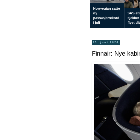
Norwegian satte
ny
SAS-str
passasjerrekord
sjekker
i juli
flyet di
23. juni 2024
Finnair: Nye kabin