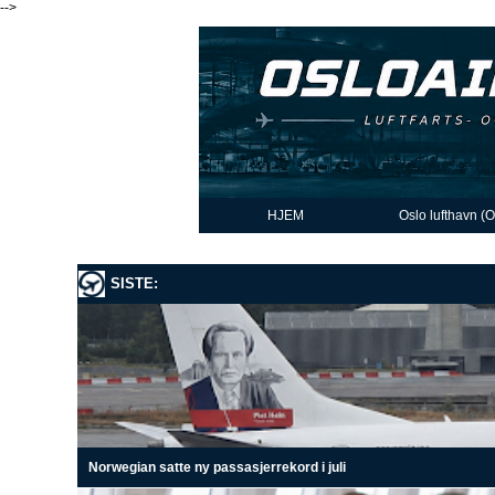
-->
HJEM
Oslo lufthavn (
SISTE:
Norwegian satte ny passasjerrekord i juli