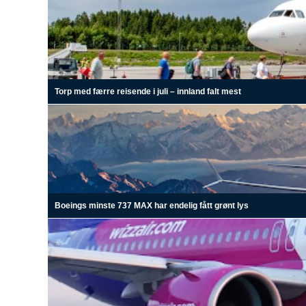
Torp med færre reisende i juli – innland falt mest
Boeings minste 737 MAX har endelig fått grønt lys