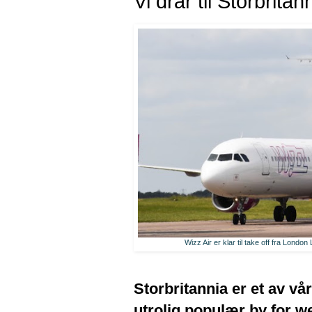
Vi drar til Storbritann
Wizz Air er klar til take off fra Lond
Storbritannia er et av v
utrolig populær by for w