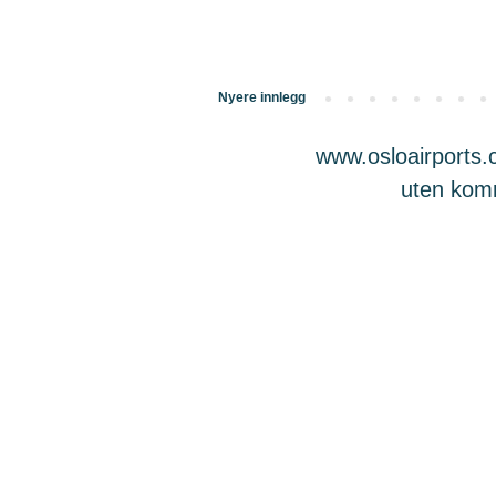
Nyere innlegg
www.osloairports.c
uten komme