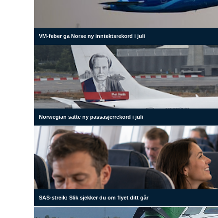
VM-feber ga Norse ny inntektsrekord i juli
Norwegian satte ny passasjerrekord i juli
SAS-streik: Slik sjekker du om flyet ditt går