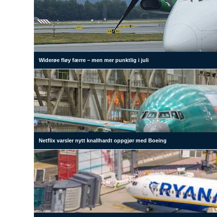
Widerøe fløy færre – men mer punktlig i juli
Netflix varsler nytt knallhardt oppgjør med Boeing