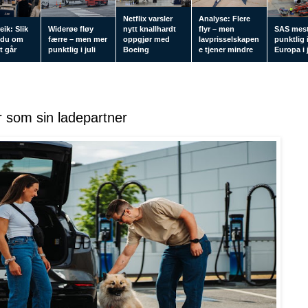
Netflix varsler
Analyse: Flere
eik: Slik
Widerøe fløy
nytt knallhardt
flyr – men
SAS mes
 du om
færre – men mer
oppgjør med
lavprisselskapen
punktlig 
tt går
punktlig i juli
Boeing
e tjener mindre
Europa i j
r som sin ladepartner