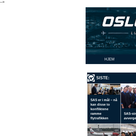
-->
HJEM
SISTE:
SAS er i mål – nå
kan disse to
konfliktene
ramme
SAS-str
flytrafikken
avverge