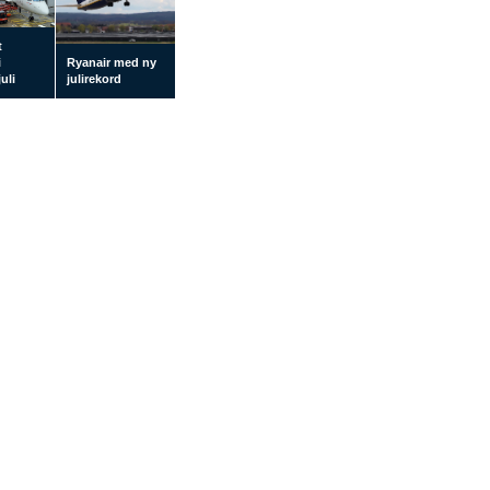
t
i
Ryanair med ny
uli
julirekord