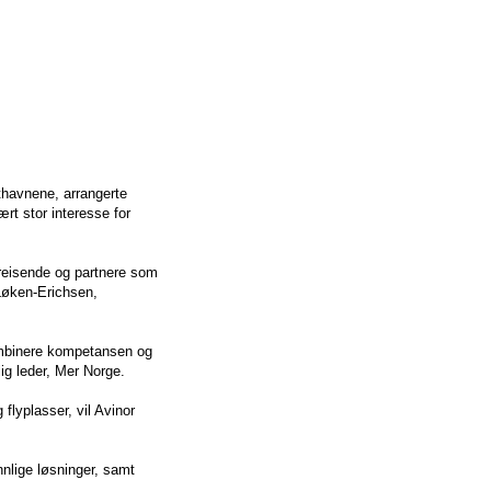
fthavnene, arrangerte
rt stor interesse for
e reisende og partnere som
 Løken-Erichsen,
kombinere kompetansen og
lig leder, Mer Norge.
 flyplasser, vil Avinor
nlige løsninger, samt