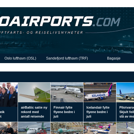
Oslo lufthavn (OSL)
Sandefjord lufthavn (TRF)
Bagasje
airBaltic satte ny
Finnair fylte
Icelandair fylte
Pilotvars
eik
rekord med
flyene bedre i
flyene bedre i
Skjult fei
t
antall reisende
juli
juli
slå av m