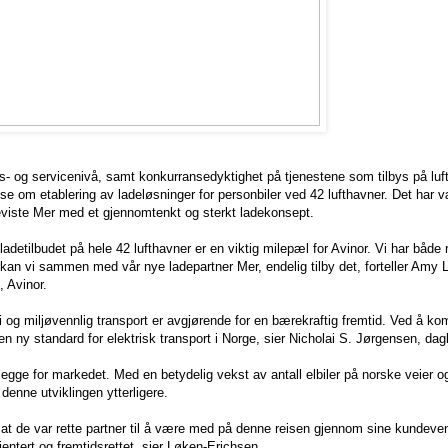
ets- og servicenivå, samt konkurransedyktighet på tjenestene som tilbys på lu
se om etablering av ladeløsninger for personbiler ved 42 lufthavner. Det har væ
beviste Mer med et gjennomtenkt og sterkt ladekonsept.
ladetilbudet på hele 42 lufthavner er en viktig milepæl for Avinor. Vi har båd
å kan vi sammen med vår nye ladepartner Mer, endelig tilby det, forteller Amy
, Avinor.
i og miljøvennlig transport er avgjørende for en bærekraftig fremtid. Ved å 
en ny standard for elektrisk transport i Norge, sier Nicholai S. Jørgensen, dag
telegge for markedet. Med en betydelig vekst av antall elbiler på norske veier og
enne utviklingen ytterligere.
at de var rette partner til å være med på denne reisen gjennom sine kundeven
ientert og fremtidsrettet, sier Løken-Erichsen.