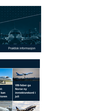
Praktisk informasjon
VM-feber ga
el:
Norse ny
l kan
inntektsrekord i
otoren
juli