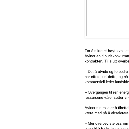
For å sikre et høyt kvalit
Avinor en tilbudskonkurran
kontrakten. Til slutt over
– Det å utvide og forbedre 
har etterspurt dette, og n
kommersiell leder landside
– Overgangen til ren energ
ressursene våre, setter vi 
Avinor sin rolle er å tilret
være med på å akselerere d
– Mer overbeviste oss om 
evne til å tenke løsningsor