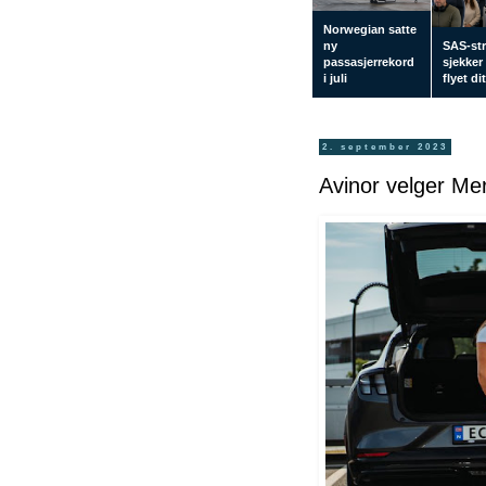
Norwegian satte
ny
SAS-str
passasjerrekord
sjekker
i juli
flyet di
2. september 2023
Avinor velger Me